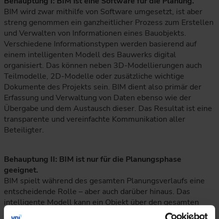
Behauptung I: BIM ist eine Software für die Planung.
BIM wird zwar mithilfe von Software umgesetzt, ist aber
streng genommen ein ganzheitlicher Prozess zum Erstellen
und Verwalten von Informationen eines Bauobjekts.
Verschiedene Informationstypen werden basierend auf
einem intelligenten Modell des Bauwerks digital
organisiert. Das können neben 3D-Modellierungen auch
Teilmodelle, 2D-Modelle oder zusätzliche wichtige
Dokumente des Projekts sein. BIM dient also primär der
Erfassung und Verwaltung von Daten ebenso wie der
Übergabe und dem Austausch dieser. Das Resultat ist eine
transparente und vereinfachte Kommunikation aller
Beteiligter.
Behauptung II: BIM ist nur für die Planungsphase
geeignet.
BIM spielt während des gesamten Planungsverlaufs eine
entscheidende Rolle – aber auch darüber hinaus. Das
intelligente Modell kann ein Objekt über den gesamten
Lebenszyklus hinweg darstellen: von der Planung über den