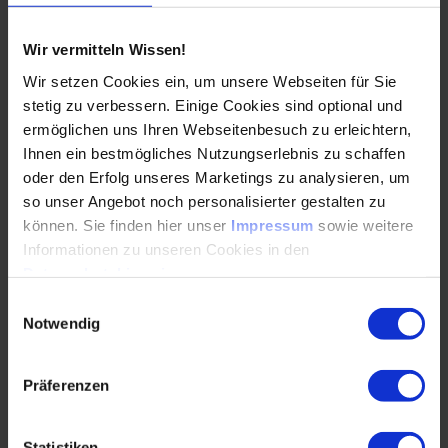
Erstellung…
Wir vermitteln Wissen!
WEITERLESEN
Wir setzen Cookies ein, um unsere Webseiten für Sie
stetig zu verbessern. Einige Cookies sind optional und
ermöglichen uns Ihren Webseitenbesuch zu erleichtern,
Brückenmodernisierung und
Ihnen ein bestmögliches Nutzungserlebnis zu schaffen
Streckenverfügbarkeit: Drei Beispiele von
oder den Erfolg unseres Marketings zu analysieren, um
der A1
so unser Angebot noch personalisierter gestalten zu
können. Sie finden hier unser
Impressum
sowie weitere
24.07.2026
Informationen zu unseren Cookies in den
Datenschutzhinweisen
.
Einwilligungsauswahl
Großbrücken im Spannungsfeld zwischen Bestand,
Notwendig
Neubau und VerkehrssicherungDie
Modernisierung hochbelasteter Autobahnbrücken
zählt zu den…
Präferenzen
WEITERLESEN
Statistiken