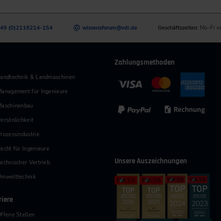
49 (0)2116214-154
wissensforum
@
vdi.de
Geschäftszeiten:
Mo–Fr v
Zahlungsmethoden
andtechnik & Landmaschinen
anagement für Ingenieure
Maschinenbau
ersönlichkeit
rozessindustrie
echt für Ingenieure
Unsere Auszeichnungen
echnischer Vertrieb
Umwelttechnik
riere
ffene Stellen