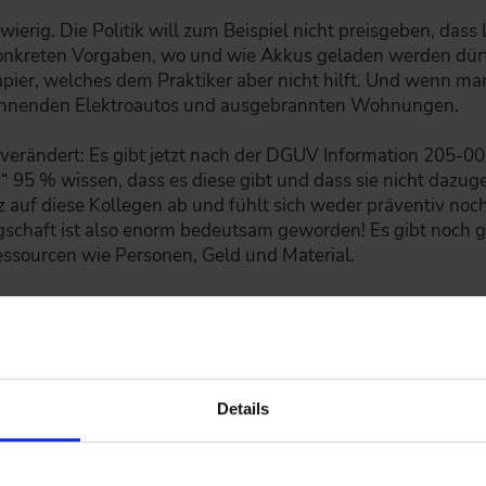
wierig. Die Politik will zum Beispiel nicht preisgeben, das
konkreten Vorgaben, wo und wie Akkus geladen werden dür
ier, welches dem Praktiker aber nicht hilft. Und wenn man i
brennenden Elektroautos und ausgebrannten Wohnungen.
 verändert: Es gibt jetzt nach der DGUV Information 205-0
“ 95 % wissen, dass es diese gibt und dass sie nicht dazug
auf diese Kollegen ab und fühlt sich weder präventiv noch
gschaft ist also enorm bedeutsam geworden! Es gibt noch 
Ressourcen wie Personen, Geld und Material.
Einfluss auf den Brandschutz? Wenn ja, welchen?
em extrem hilfreich bei der Erfassung der Brandschutzeinri
Details
und kann gerichtsfest belegen, wer wann was gemacht hat
rwachung wird die Sicherheit natürlich erhöht, und das be