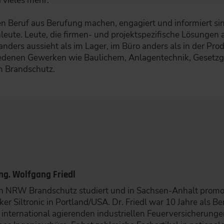
d vieles mehr.
en Beruf aus Berufung machen, engagiert und informiert sin
leute. Leute, die firmen- und projektspezifische Lösungen
nders aussieht als im Lager, im Büro anders als in der Pro
edenen Gewerken wie Baulichem, Anlagentechnik, Gesetzg
m Brandschutz.
Ing. Wolfgang Friedl
in NRW Brandschutz studiert und in Sachsen-Anhalt promovi
er Siltronic in Portland/USA. Dr. Friedl war 10 Jahre als 
 international agierenden industriellen Feuerversicherungen 