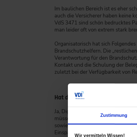
Im baulichen Bereich ist es eher sch
auch die Versicherer haben keine 
VdS 3471 sind schön bedrucktes Pap
man leider oft von extrem stark 
Organisatorisch hat sich Folgendes
Brandschutzhelfern. Die „restlichen
Verantwortung für den Brandschutz 
Kontakt und die Schulung der Bele
zuletzt bei der Verfügbarkeit von 
Hat die Digitalisierung einen 
Ja, Digitalisierung ist unter ander
Zustimmung
müssen: Man vergisst nichts mehr 
sowie die Gesamtsteuerung und -übe
Einsparung von Kosten.
Wir vermitteln Wissen!