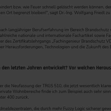
indert bzw. wie Feuer schnell gelöscht werden können, den
n Ort begrenzt bleiben!“, sagt Dr.-Ing. Wolfgang Friedl zu
.
nach langjähriger Berufserfahrung im Bereich Brandschutz 
ahlreiche nationale und internationale Fachartikel sowie Fa
ter des Zertifikatslehrgangs „Fachingenieur Brandschutz V
ber Herausforderungen, Technologien und die Zukunft des
n den letzten Jahren entwickelt? Vor welchen Herau
er die Neufassung der TRGS 510, die jetzt wesentlich klare
ivate Wohnbereiche finde ich zum Beispiel auch sehr sinnvo
nter 400 zurück.
ndmeldezentralen, die durch mehr Fuzzy Logic sicherer ge