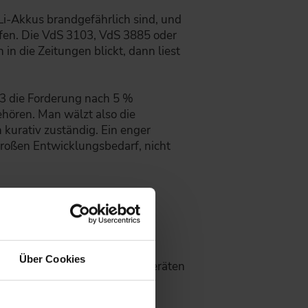
s Li-Akkus brandgefährlich sind, und
fen. Die VdS 3103, VdS 3885 oder
n die Zeitungen blickt, dann liest
03 die Forderung nach 5 %
ehören. Man wälzt also die
 kurativ zuständig. Ein enger
großen Entwicklungsbedarf, nicht
chtungen, die gewartet werden
Über Cookies
. Durch die Vernetzung von Geräten
deutet gleichzeitig eine