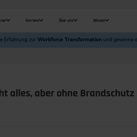
tner
Karriere
Über uns
Wissen
ne Erfahrung zur
Workforce Transformation
und gewinne e
ht alles, aber ohne Brandschutz i