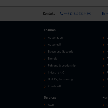
Kontakt
+49 (0)2116214-201
+
Themen
Automation
L
Automobil
M
Bauen und Gebäude
Energie
P
Führung & Leadership
P
Industrie 4.0
R
IT & Digitalisierung
T
Kunststoff
Services
Kar
AGB
O