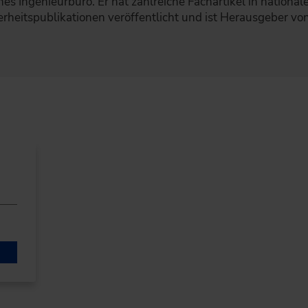
nes Ingenieurbüro. Er hat zahlreiche Fachartikel in national
erheitspublikationen veröffentlicht und ist Herausgeber v