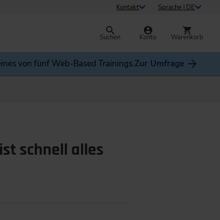
Kontakt
Sprache | DE
Suchen
Konto
Warenkorb
ines von fünf Web-Based Trainings.
Zur Umfrage
st schnell alles