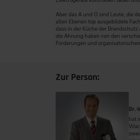
Elektrogeräte kontrolliert laden un
Aber das A und O sind Leute, die d
allen Ebenen top ausgebildete Fach
dass in der Küche der Brandschutz a
die Ahnung haben von den verschi
Forderungen und organisatorische
Zur Person:
Dr.-
hat 
Wack
zwei