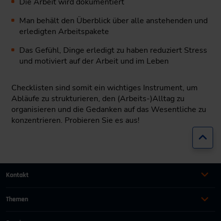
Die Arbeit wird dokumentiert
Man behält den Überblick über alle anstehenden und
erledigten Arbeitspakete
Das Gefühl, Dinge erledigt zu haben reduziert Stress
und motiviert auf der Arbeit und im Leben
Checklisten sind somit ein wichtiges Instrument, um
Abläufe zu strukturieren, den (Arbeits-)Alltag zu
organisieren und die Gedanken auf das Wesentliche zu
konzentrieren. Probieren Sie es aus!
Zur
Kontakt
+49 (0)2116214-201
Themen
Automation
Landtechnik & Landmaschinen
+49 (0)2116214-154