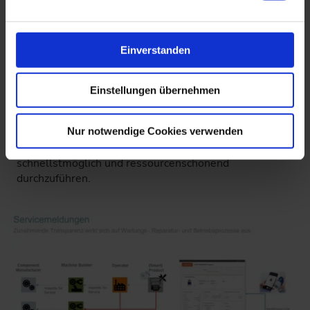
Herstelleridentifikation sowie den
Reparaturanweisungen, die jedem Endanwender mit nur
einem Scan zu Verfügung stehen. Die Daten des
Einverstanden
Maschinenbauers oder Integrators können problemlos in
das Digitale Typenschild der einzelnen Komponente
integriert werden, damit der Endanwender die Freiheit
Einstellungen übernehmen
hat, zu entscheiden, bei wem eine Servicemeldung
eröffnet werden soll. Vom Endanwender gedacht, bietet
Nur notwendige Cookies verwenden
dies den Vorteil, lokale Partner oder anhand der
Liefersituation zu priorisieren und die Reparatur
schnellstmöglich und ressourcenschonend
durchzuführen.