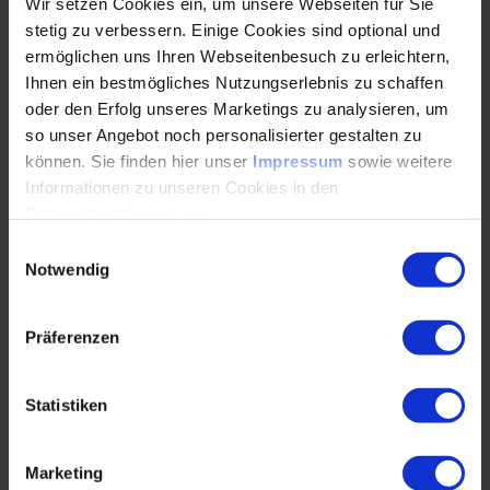
Wir setzen Cookies ein, um unsere Webseiten für Sie
stetig zu verbessern. Einige Cookies sind optional und
ermöglichen uns Ihren Webseitenbesuch zu erleichtern,
Ihnen ein bestmögliches Nutzungserlebnis zu schaffen
oder den Erfolg unseres Marketings zu analysieren, um
so unser Angebot noch personalisierter gestalten zu
können. Sie finden hier unser
Impressum
sowie weitere
Informationen zu unseren Cookies in den
Datenschutzhinweisen
.
Einwilligungsauswahl
Notwendig
Die Art und Weise, wie Daten im Digitalen Zwilling
innerhalb der bestehenden Wertschöpfungskette
Präferenzen
behandelt werden, wird unter Umständen auch
Bedenken und Vorbehalte hervorrufen.
Es ist notwendig,
Statistiken
sich auf die steigende Transparenz vorzubereiten. Sowohl
das digitale Typenschild als auch zukünftig der Digitale
Produktpass werden Auswirkungen auf die Prozesse im
Marketing
After-Sales-Service haben. Dies zeigt sich schon bei der