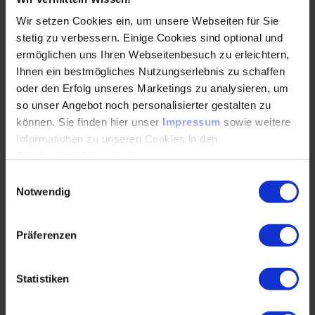
umprogrammiert werden können. Das spart Rohstoffe und
Wir setzen Cookies ein, um unsere Webseiten für Sie
Energie, vorhandene Ressourcen werden effizienter
stetig zu verbessern. Einige Cookies sind optional und
genutzt. Weitere Nachhaltigkeitsgewinne entstehen durch
die Verfügbarkeit von Daten, die Auskunft über den
ermöglichen uns Ihren Webseitenbesuch zu erleichtern,
Material- und Ressourcenverbrauch entlang der
Ihnen ein bestmögliches Nutzungserlebnis zu schaffen
Produktlebenszyklen geben. Je nach Unternehmen und
oder den Erfolg unseres Marketings zu analysieren, um
Ursprungsland ist es sogar bereits gesetzlich
so unser Angebot noch personalisierter gestalten zu
vorgeschrieben, diese Informationen zu dokumentieren.
können. Sie finden hier unser
Impressum
sowie weitere
Unabhängig davon besteht aber auch den Wunsch auf
Informationen zu unseren Cookies in den
Seiten der Unternehmen, ihre Lieferketten besser zu
Datenschutzhinweisen
.
kennen, um sie auf dieser Wissensbasis optimieren zu
Einwilligungsauswahl
können. Zumal mit der Datentransparenz Einbußen in der
Notwendig
Qualität aufgedeckt werden können, was dann im weiteren
Verlauf zu weniger Ausschussware, Abfall und
Elektroschrott führt.
Präferenzen
Herr Mueller, wird es Zeit für die „Industrie 5.0“? Und was
Statistiken
bedeutet das für die Fertigungsindustrie in fünf bis zehn
Jahren?