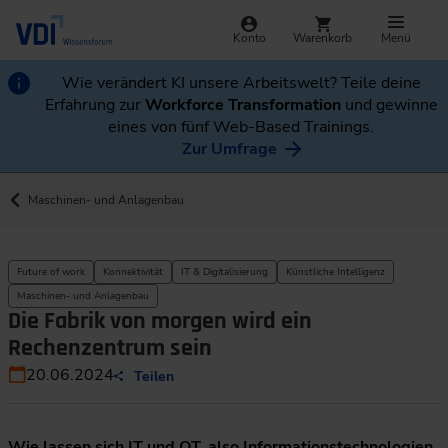
Konto
Warenkorb
Menü
Wie verändert KI unsere Arbeitswelt? Teile deine
Erfahrung zur
Workforce Transformation
und gewinne
eines von fünf Web-Based Trainings.
Zur Umfrage
Maschinen- und Anlagenbau
Future of work
Konnektivität
IT & Digitalisierung
Künstliche Intelligenz
Maschinen- und Anlagenbau
Die Fabrik von morgen wird ein
Rechenzentrum sein
20.06.2024
Teilen
Wie lassen sich IT und OT, also Informationstechnologien