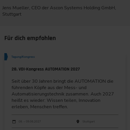
Jens Mueller, CEO der Ascon Systems Holding GmbH,
Stuttgart
Für dich empfohlen
Tagung/Kongress
28. VDI-Kongress AUTOMATION 2027
Seit über 30 Jahren bringt die AUTOMATION die
führenden Köpfe aus der Mess- und
Automatisierungstechnik zusammen. Auch 2027
heißt es wieder: Wissen teilen, Innovation
erleben, Menschen treffen.
Durchführungen
Veranstaltungsdatum
Veranstaltungsort
08. – 09.06.2027
Stuttgart