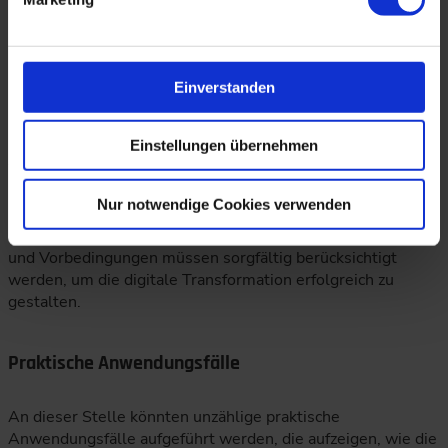
Reifegradmodell: Die Bewertung des aktuellen
Reifegrads und die Entwicklung eines Programms zur
schrittweisen Verbesserung sind wichtig für den
langfristigen Erfolg.
Einverstanden
Neben den technologischen Herausforderungen ist die
digitale Transformation auch eine menschliche. Die Rolle
Einstellungen übernehmen
der Mitarbeiter ist entscheidend für den Erfolg der
Transformation. Es gibt unterschiedliche Change
Management-Modelle, die strukturierte Ansätze bieten, um
Nur notwendige Cookies verwenden
den Wandel im Unternehmen zu unterstützen und die
Mitarbeiter aktiv einzubinden. Diese Herausforderungen
und Vorbedingungen müssen sorgfältig berücksichtigt
werden, um die digitale Transformation erfolgreich zu
gestalten.
Praktische Anwendungsfälle
An dieser Stelle könnten unzählige praktische
Anwendungsfälle aufgeführt werden, die aufzeigen, wie die