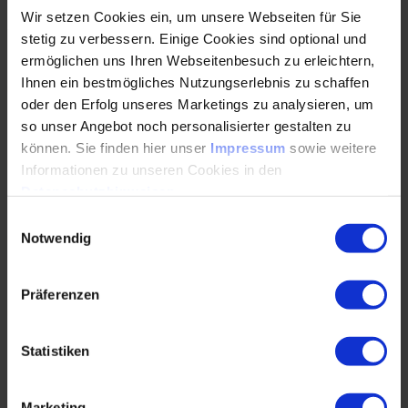
Für eine effiziente Implementierung der digitalen
Wir setzen Cookies ein, um unsere Webseiten für Sie
Transformation sind folgende Vorbedingungen
stetig zu verbessern. Einige Cookies sind optional und
entscheidend:
ermöglichen uns Ihren Webseitenbesuch zu erleichtern,
Ihnen ein bestmögliches Nutzungserlebnis zu schaffen
Klare Strategie und Planung: Eine detaillierte Strategie
oder den Erfolg unseres Marketings zu analysieren, um
und ein klarer Plan sind unerlässlich, um die
so unser Angebot noch personalisierter gestalten zu
Transformation zielgerichtet umzusetzen.
können. Sie finden hier unser
Impressum
sowie weitere
Prozessmanagement: Die Optimierung und
Informationen zu unseren Cookies in den
Digitalisierung von Geschäftsprozessen sind wesentliche
Datenschutzhinweisen
.
Schritte zur Steigerung der Effizienz.
Einwilligungsauswahl
Enterprise Application Management (EAM): Die
Notwendig
Verwaltung und Integration von
Unternehmensanwendungen spielen eine zentrale Rolle.
Präferenzen
Change Management: Die Einbindung und Schulung der
Mitarbeiter sind entscheidend, um Widerstände zu
Statistiken
überwinden und die Akzeptanz neuer Technologien zu
fördern.
Marketing