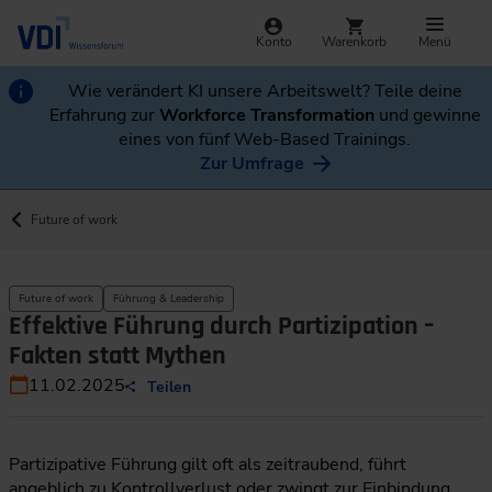
Konto
Warenkorb
Menü
Wie verändert KI unsere Arbeitswelt? Teile deine
Erfahrung zur
Workforce Transformation
und gewinne
eines von fünf Web-Based Trainings.
Zur Umfrage
Future of work
Future of work
Führung & Leadership
Effektive Führung durch Partizipation –
Fakten statt Mythen
11.02.2025
Teilen
Partizipative Führung gilt oft als zeitraubend, führt
angeblich zu Kontrollverlust oder zwingt zur Einbindung