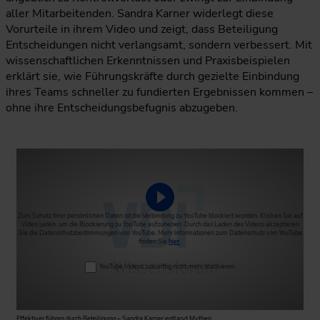
aller Mitarbeitenden. Sandra Karner widerlegt diese
Vorurteile in ihrem Video und zeigt, dass Beteiligung
Entscheidungen nicht verlangsamt, sondern verbessert. Mit
wissenschaftlichen Erkenntnissen und Praxisbeispielen
erklärt sie, wie Führungskräfte durch gezielte Einbindung
ihres Teams schneller zu fundierten Ergebnissen kommen –
ohne ihre Entscheidungsbefugnis abzugeben.
Video abspielen
Zum Schutz Ihrer persönlichen Daten ist die Verbindung zu YouTube blockiert worden. Klicken Sie auf
Video laden, um die Blockierung zu YouTube aufzuheben. Durch das Laden des Videos akzeptieren
Sie die Datenschutzbestimmungen von YouTube. Mehr Informationen zum Datenschutz von YouTube
finden Sie
hier
.
YouTube Videos zukünftig nicht mehr blockieren.
Effektiver führen durch Beteiligung – Sandra Karner entlarvt Mythen