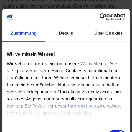
spüren, ob Unternehmenskultur, Kommunikation und
Wertschätzung authentisch sind. Echtes Interesse bildet
somit die zentrale Währung des Employer Branding. Nur so
können Unternehmen kontinuierlich an der Zufriedenheit
der Belegschaft arbeiten und in das Miteinander
Zustimmung
Details
Über Cookies
investieren. Zu zentralen Bestandteilen zählen dabei
individuelle und überzeugende Benefits, die über das
Gehalt hinausgehen und einen echten Mehrwert bieten.
Wir vermitteln Wissen!
Dieses Instrument hat nicht für die Mitarbeiterbindung,
Wir setzen Cookies ein, um unsere Webseiten für Sie
sondern auch für das Recruiting eine zentrale Bedeutung.
stetig zu verbessern. Einige Cookies sind optional und
ermöglichen uns Ihren Webseitenbesuch zu erleichtern,
Weiterbildung und Qualifizierung als Chance nutzen
Ihnen ein bestmögliches Nutzungserlebnis zu schaffen
oder den Erfolg unseres Marketings zu analysieren, um
Darüber hinaus bleiben in zahlreichen Unternehmen noch
so unser Angebot noch personalisierter gestalten zu
schlummernde Potenziale von Mitarbeitenden ungenutzt.
können. Sie finden hier unser
Impressum
sowie weitere
Qualifizierungsangebote können dazu beitragen, den Bedarf
Informationen zu unseren Cookies in den
an Fachkräften mit internen Ressourcen zu decken. Eine
Datenschutzhinweisen
.
vorausschauende Personalentwicklung ist darauf bedacht,
diese Optionen zu nutzen. Kreative Ansätze und ein
Einwilligungsauswahl