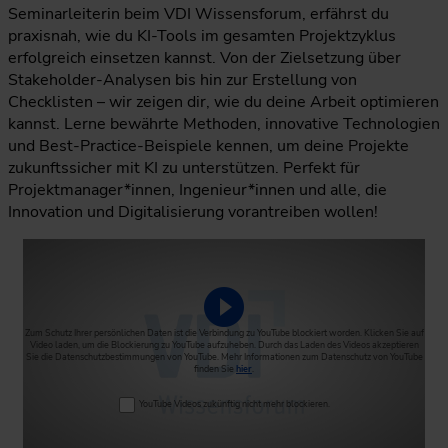
Seminarleiterin beim VDI Wissensforum, erfährst du
praxisnah, wie du KI-Tools im gesamten Projektzyklus
erfolgreich einsetzen kannst. Von der Zielsetzung über
Stakeholder-Analysen bis hin zur Erstellung von
Checklisten – wir zeigen dir, wie du deine Arbeit optimieren
kannst. Lerne bewährte Methoden, innovative Technologien
und Best-Practice-Beispiele kennen, um deine Projekte
zukunftssicher mit KI zu unterstützen. Perfekt für
Projektmanager*innen, Ingenieur*innen und alle, die
Innovation und Digitalisierung vorantreiben wollen!
Video abspielen
Zum Schutz Ihrer persönlichen Daten ist die Verbindung zu YouTube blockiert worden. Klicken Sie auf
Video laden, um die Blockierung zu YouTube aufzuheben. Durch das Laden des Videos akzeptieren
Sie die Datenschutzbestimmungen von YouTube. Mehr Informationen zum Datenschutz von YouTube
finden Sie
hier
.
YouTube Videos zukünftig nicht mehr blockieren.