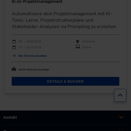
KI im Projektmanagement
Automatisiere dein Projektmanagement mit KI-
Tools. Lerne, Projektstrukturpläne und
Stakeholder-Analysen via Prompting zu erstellen
Durchführungen
Veranstaltungsdatum
Veranstaltungsort
09. – 10.09.2026
Hannover
13. – 14.10.2026
Online
Alle Termine ansehen
Auch Inhouse buchbar
DETAILS & BUCHEN
Zur
Kontakt
+49 (0)2116214-201