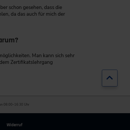
aber schon gesehen, dass die
len, da das auch für mich der
warum?
möglichkeiten. Man kann sich sehr
 dem Zertifikatslehrgang
Zurück
on 08:00–16:30 Uhr
Widerruf