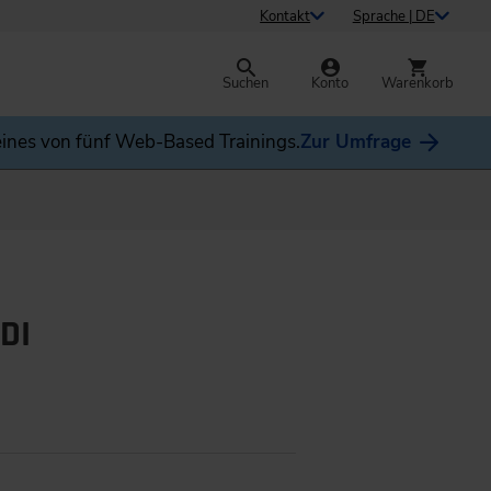
Kontakt
Sprache | DE
Suchen
Konto
Warenkorb
ines von fünf Web-Based Trainings.
Zur Umfrage
DI