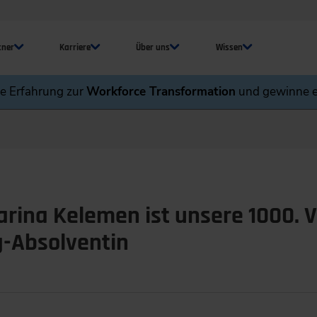
tner
Karriere
Über uns
Wissen
ne Erfahrung zur
Workforce Transformation
und gewinne e
rina Kelemen ist unsere 1000. V
g-Absolventin