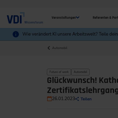
Veranstaltungen
Referenten & Par
Wie verändert KI unsere Arbeitswelt? Teile dei
Automobil
Future of work
Automobil
Glückwunsch! Katha
Zertifikatslehrgan
26.01.2023
Teilen