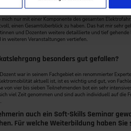
raxis mit?
e mich nur mit einer Komponente des gesamten Elektrofahrz
oll, einen Gesamtüberblick zu haben. Das hat mir sehr ge
innen und Dozenten weitere detaillierte und tief gehende
in weiteren Veranstaltungen vertiefen.
ikatslehrgang besonders gut gefallen?
 Dozent war in seinem Fachgebiet ein renommierter Experte
ektromobilität aktuell ist, ist es wichtig und gut, von Fac
e von vier bis sieben Teilnehmenden bot ein sehr intensives
ch viel Zeit genommen und sind auch individuell auf die 
.
nehmerin auch ein Soft-Skills Seminar ge
hen. Für welche Weiterbildung haben Sie 