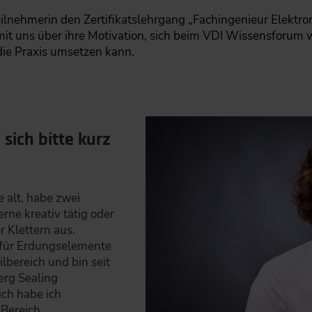
ilnehmerin den Zertifikatslehrgang „Fachingenieur Elektrom
e mit uns über ihre Motivation, sich beim VDI Wissensforum 
e Praxis umsetzen kann.
 sich bitte kurz
e alt, habe zwei
erne kreativ tätig oder
 Klettern aus.
n für Erdungselemente
lbereich und bin seit
erg Sealing
ich habe ich
 Bereich