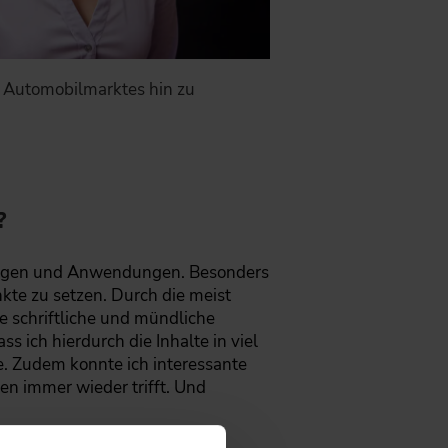
s Automobilmarktes hin zu
?
lagen und Anwendungen. Besonders
kte zu setzen. Durch die meist
ie schriftliche und mündliche
 ich hierdurch die Inhalte in viel
e. Zudem konnte ich interessante
n immer wieder trifft. Und