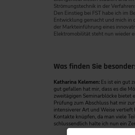
Strömungstechnik in der Verfahren
Den Einstieg bei FST habe ich im B
Entwicklung gemacht und mich in d
der Markteinführung eines innovat
Elektromobilität steht nun wieder 
Was finden Sie besonder
Katharina Kelemen:
Es ist ein gu
gut gefallen hat mir, dass es die 
zweitägigen Seminarblöcke bietet es
Prüfung zum Abschluss hat mir zunä
intensiverer Art und Weise vertief
Kontakte knüpfen, da man viele Te
schlussendlich halte ich nun ein Z