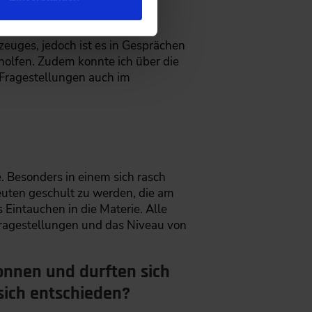
euges, jedoch ist es in Gesprächen
holfen. Zudem konnte ich über die
 Fragestellungen auch im
. Besonders in einem sich rasch
hleuten geschult zu werden, die am
 Eintauchen in die Materie. Alle
Fragestellungen und das Niveau von
wonnen und durften sich
sich entschieden?