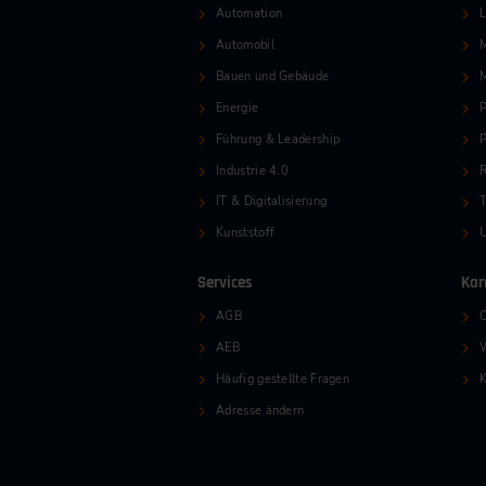
Automation
L
Automobil
M
Bauen und Gebäude
Energie
P
Führung & Leadership
P
Industrie 4.0
R
IT & Digitalisierung
T
Kunststoff
Services
Kar
AGB
O
AEB
W
Häufig gestellte Fragen
K
Adresse ändern