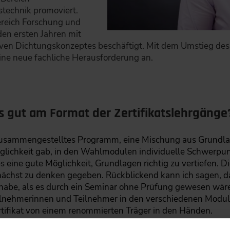
stechnik promoviert.
ereich Forschung und
en ersten Jahren mit
iven Dichtungskonzeptes beschäftigt. Mit dem Umstieg de
eine neue fachliche Herausforderung an.
s gut am Format der Zertifikatslehrgänge
t zusammengestelltes Programm, eine Mischung aus Grund
Möglichkeit gab, in den Wahlmodulen individuelle Schwerpun
 eine gute Möglichkeit, Grundlagen richtig zu vertiefen. D
chst zu denken gegeben. Rückblickend kann ich sagen, dass
t habe, als es durch ein Seminar ohne Prüfung gewesen wär
ilnehmerinnen und Teilnehmer in den verschiedenen Module
ertifikat von einem renommierten Träger in den Händen.