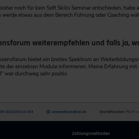
isher noch für kein Soft Skills Seminar entschieden, habe 
ch werde etwas aus dem Bereich Führung oder Coaching wäh
.
ensforum weiterempfehlen und falls ja, 
ssensforum bietet ein breites Spektrum an Weiterbildungs
te der einzelnen Module informieren. Meine Erfahrung mit
I“ war durchweg sehr positiv.
49 (0)2116214-154
wissensforum
@
vdi.de
Geschäftszeiten:
Mo–Fr v
Zahlungsmethoden