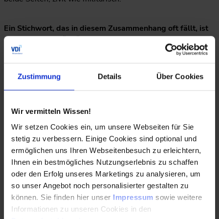
Ein Stichwort, das in diesem Zusammenhang oft fällt, ist
„digitale Souveränität“. Was verstehen Sie darunter?
Simon Sack:
Wenn wir eigene KI-Strukturen aufbauen, sei
es in der Industrie oder in der Verteidigung, dann stärken
Zustimmung
Details
Über Cookies
wir automatisch unsere digitale Eigenständigkeit. Das ist
ein positiver Nebeneffekt. Aber wir müssen uns fragen:
Wollen wir abhängig bleiben oder uns auf eigene Stärken
besinnen? Ich bin überzeugt, der Zug ist noch nicht
Wir vermitteln Wissen!
abgefahren. Wir haben hervorragende Beispiele wie Mistral
Wir setzen Cookies ein, um unsere Webseiten für Sie
AI, DeepL oder Black Forest Labs, die zeigen, dass wir in
stetig zu verbessern. Einige Cookies sind optional und
Deutschland und Europa technologisch mithalten können.
ermöglichen uns Ihren Webseitenbesuch zu erleichtern,
Wir müssen uns nur mehr zutrauen und verhindern, dass
Ihnen ein bestmögliches Nutzungserlebnis zu schaffen
dieses Know-how abwandert.
oder den Erfolg unseres Marketings zu analysieren, um
so unser Angebot noch personalisierter gestalten zu
Deutschland gilt in der KI-Grundlagenforschung als stark,
können. Sie finden hier unser
Impressum
sowie weitere
aber in der Umsetzung als zögerlich. Teilen Sie diese
Informationen zu unseren Cookies in den
Einschätzung?