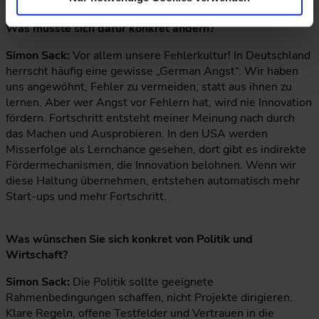
Was müsste sich dafür konkret ändern?
Simon Sack:
Vor allem unsere Fehlerkultur! In Deutschland
herrscht häufig eine gewisse „German Angst“. Wir haben
uns angewöhnt, Fehler zu vermeiden, statt aus ihnen zu
lernen. Aber wer Angst vor Fehlern hat, wird nie Innovation
fördern. Fortschritt entsteht meiner Meinung nach durch
das Machen und Ausprobieren. In den USA werden
Misserfolge als Lernchance gesehen, dort gibt es indirekte
Fördermechanismen, die Innovation belohnen. Wenn wir
diese Haltung übernehmen, entstehen automatisch mehr
Start-ups und mehr Fortschritt.
Was wünschen Sie sich konkret von Politik und
Wirtschaft?
Simon Sack:
Die Politik sollte geeignete
Rahmenbedingungen schaffen, nicht Projekte dirigieren.
Klare Regeln, offene Testfelder und Vertrauen in die