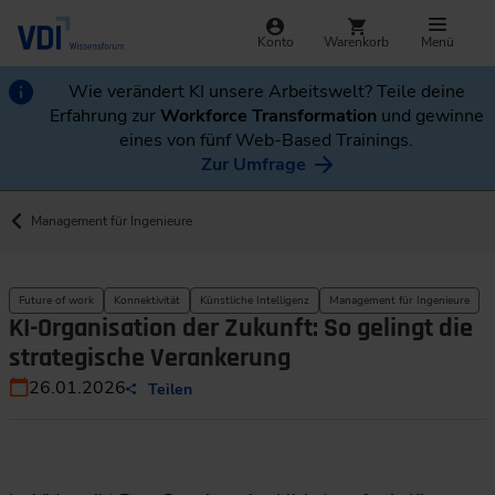
Konto
Warenkorb
Menü
Wie verändert KI unsere Arbeitswelt? Teile deine
Erfahrung zur
Workforce Transformation
und gewinne
eines von fünf Web-Based Trainings.
Zur Umfrage
Management für Ingenieure
Future of work
Konnektivität
Künstliche Intelligenz
Management für Ingenieure
KI-Organisation der Zukunft: So gelingt die
strategische Verankerung
26.01.2026
Teilen