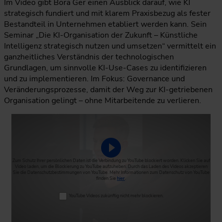
Im Video gibt Bora Ger einen Ausblick darauf, wie KI
strategisch fundiert und mit klarem Praxisbezug als fester
Bestandteil in Unternehmen etabliert werden kann. Sein
Seminar „Die KI-Organisation der Zukunft – Künstliche
Intelligenz strategisch nutzen und umsetzen“ vermittelt ein
ganzheitliches Verständnis der technologischen
Grundlagen, um sinnvolle KI-Use-Cases zu identifizieren
und zu implementieren. Im Fokus: Governance und
Veränderungsprozesse, damit der Weg zur KI-getriebenen
Organisation gelingt – ohne Mitarbeitende zu verlieren.
Video abspielen
Zum Schutz Ihrer persönlichen Daten ist die Verbindung zu YouTube blockiert worden. Klicken Sie auf
Video laden, um die Blockierung zu YouTube aufzuheben. Durch das Laden des Videos akzeptieren
Sie die Datenschutzbestimmungen von YouTube. Mehr Informationen zum Datenschutz von YouTube
finden Sie
hier
.
YouTube Videos zukünftig nicht mehr blockieren.