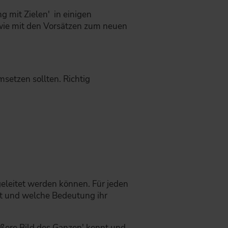
g mit Zielen' in einigen
 wie mit den Vorsätzen zum neuen
msetzen sollten. Richtig
eleitet werden können. Für jeden
ht und welche Bedeutung ihr
ößere Bild des Ganzen' kennt und