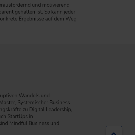
herausfordernd und motivierend
arent gehalten ist. So kann jeder
 konkrete Ergebnisse auf dem Weg
sruptiven Wandels und
Master, Systemischer Business
gskräfte zu Digital Leadership,
ch StartUps in
sind Mindful Business und
Zurück