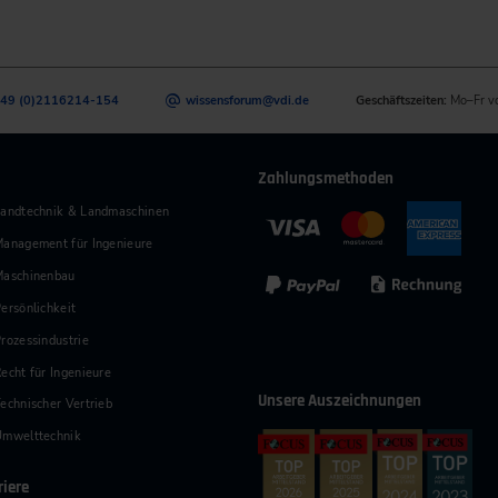
49 (0)2116214-154
wissensforum
@
vdi.de
Geschäftszeiten:
Mo–Fr v
Zahlungsmethoden
andtechnik & Landmaschinen
anagement für Ingenieure
Maschinenbau
ersönlichkeit
rozessindustrie
echt für Ingenieure
Unsere Auszeichnungen
echnischer Vertrieb
Umwelttechnik
riere