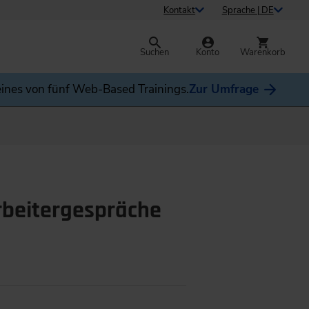
Kontakt
Sprache | DE
Suchen
Konto
Warenkorb
ines von fünf Web-Based Trainings.
Zur Umfrage
arbeitergespräche