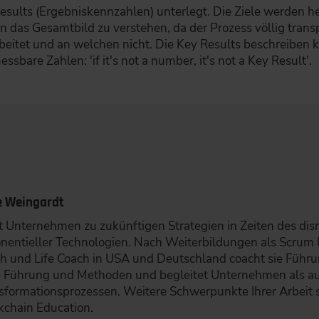
Results (Ergebniskennzahlen) unterlegt. Die Ziele werden 
 das Gesamtbild zu verstehen, da der Prozess völlig transp
rbeitet und an welchen nicht. Die Key Results beschreiben
ssbare Zahlen: 'if it's not a number, it's not a Key Result'.
e Weingardt
t Unternehmen zu zukünftigen Strategien in Zeiten des di
nentieller Technologien. Nach Weiterbildungen als Scrum 
h und Life Coach in USA und Deutschland coacht sie Führun
e Führung und Methoden und begleitet Unternehmen als au
sformationsprozessen. Weitere Schwerpunkte Ihrer Arbeit 
kchain Education.