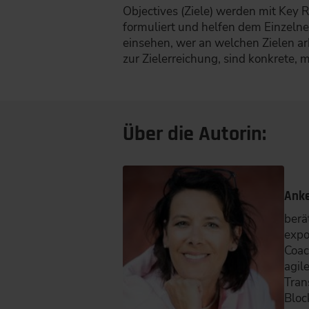
Objectives (Ziele) werden mit Key 
formuliert und helfen dem Einzelnen
einsehen, wer an welchen Zielen a
zur Zielerreichung, sind konkrete, me
Über die Autorin:
Ank
berä
expo
Coac
agil
Tran
Bloc