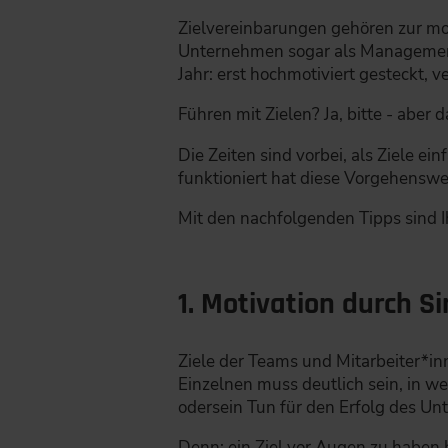
Zielvereinbarungen gehören zur mod
Unternehmen sogar als Management 
Jahr: erst hochmotiviert gesteckt, v
Führen mit Zielen? Ja, bitte - aber d
Die Zeiten sind vorbei, als Ziele e
funktioniert hat diese Vorgehenswe
Mit den nachfolgenden Tipps sind I
1. Motivation durch S
Ziele der Teams und Mitarbeiter*i
Einzelnen muss deutlich sein, in 
odersein Tun für den Erfolg des U
Denn: ein Ziel vor Augen zu haben 