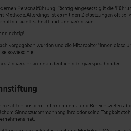
ernen Personalführung. Richtig eingesetzt gilt die 'Führun
Methode.Allerdings ist es mit den Zielsetzungen oft so,
erpuffen sie oft schnell und sind vergessen.
ann richtig!
infach vorgegeben wurden und die Mitarbeiter*innen diese u
ise sowieso nie.
hre Zielvereinbarungen deutlich erfolgversprechender:
innstiftung
nnen sollten aus den Unternehmens- und Bereichszielen abg
welchem Sinneszusammenhang ihre oder seine Tätigkeit ste
nternehmens hat.
hilft gegen Perspektivlosigkeit und Müdigkeit. Wer das 'gr