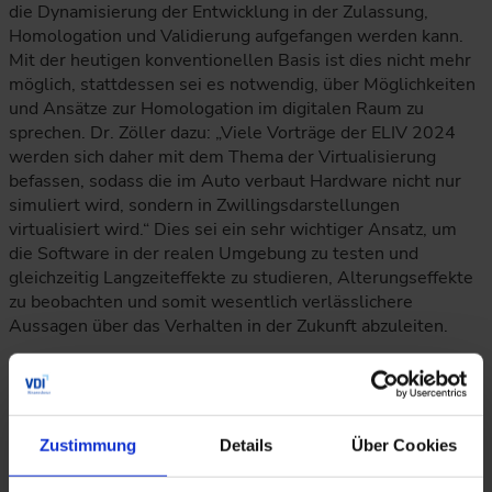
die Dynamisierung der Entwicklung in der Zulassung,
Homologation und Validierung aufgefangen werden kann.
Mit der heutigen konventionellen Basis ist dies nicht mehr
möglich, stattdessen sei es notwendig, über Möglichkeiten
und Ansätze zur Homologation im digitalen Raum zu
sprechen. Dr. Zöller dazu: „Viele Vorträge der ELIV 2024
werden sich daher mit dem Thema der Virtualisierung
befassen, sodass die im Auto verbaut Hardware nicht nur
simuliert wird, sondern in Zwillingsdarstellungen
virtualisiert wird.“ Dies sei ein sehr wichtiger Ansatz, um
die Software in der realen Umgebung zu testen und
gleichzeitig Langzeiteffekte zu studieren, Alterungseffekte
zu beobachten und somit wesentlich verlässlichere
Aussagen über das Verhalten in der Zukunft abzuleiten.
Dr. Zöller weiter: „Dies ist ein Riesenhebel, um besser und
schneller zu werden. Möglich wird dies erst dank der
rasanten Cloudentwicklung. Unser gemeinsames Interesse
muss es daher sein, dies möglichst schnell in die Realität
Zustimmung
Details
Über Cookies
und Entwicklungs- und Homologationsprozesse zu bringen
sowie dafür Akzeptanz zu gewinnen bei Behörden und in