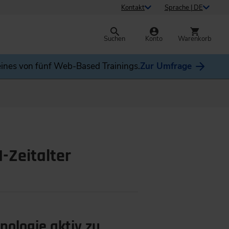
Kontakt
Sprache | DE
Suchen
Konto
Warenkorb
ines von fünf Web-Based Trainings.
Zur Umfrage
-Zeitalter
nologie aktiv zu