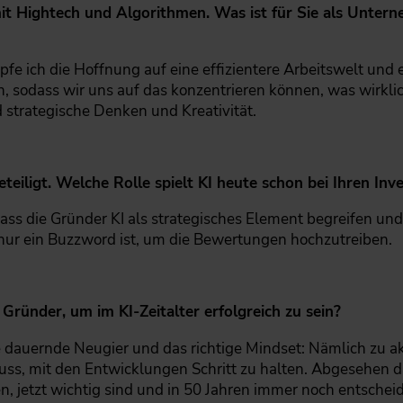
mit Hightech und Algorithmen. Was ist für Sie als Unter
fe ich die Hoffnung auf eine effizientere Arbeitswelt und
 sodass wir uns auf das konzentrieren können, was wirkli
 strategische Denken und Kreativität.
beteiligt. Welche Rolle spielt KI heute schon bei Ihren I
ss die Gründer KI als strategisches Element begreifen und 
t nur ein Buzzword ist, um die Bewertungen hochzutreiben.
Gründer, um im KI-Zeitalter erfolgreich zu sein?
e dauernde Neugier und das richtige Mindset: Nämlich zu a
s, mit den Entwicklungen Schritt zu halten. Abgesehen da
n, jetzt wichtig sind und in 50 Jahren immer noch entschei