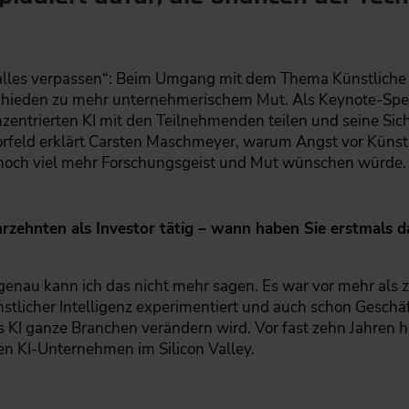
rd alles verpassen“: Beim Umgang mit dem Thema Künstliche 
chieden zu mehr unternehmerischem Mut. Als Keynote-Sp
nzentrierten KI mit den Teilnehmenden teilen und seine Sic
feld erklärt Carsten Maschmeyer, warum Angst vor Künstli
 noch viel mehr Forschungsgeist und Mut wünschen würde.
hrzehnten als Investor tätig – wann haben Sie erstmals d
nau kann ich das nicht mehr sagen. Es war vor mehr als ze
nstlicher Intelligenz experimentiert und auch schon Gesch
s KI ganze Branchen verändern wird. Vor fast zehn Jahren ha
en KI-Unternehmen im Silicon Valley.