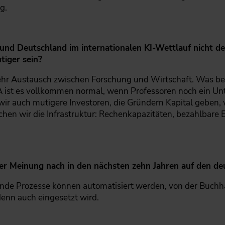
g.
nd Deutschland im internationalen KI-Wettlauf nicht den
iger sein?
r Austausch zwischen Forschung und Wirtschaft. Was bei un
A ist es vollkommen normal, wenn Professoren noch ein Un
ir auch mutigere Investoren, die Gründern Kapital geben, 
chen wir die Infrastruktur: Rechenkapazitäten, bezahlbare E
r Meinung nach in den nächsten zehn Jahren auf den de
de Prozesse können automatisiert werden, von der Buchha
 denn auch eingesetzt wird.