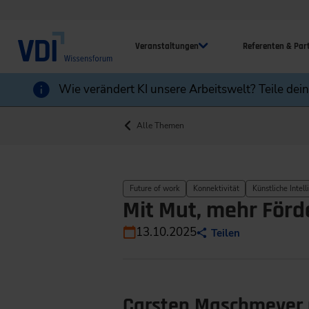
Veranstaltungen
Referenten & Par
Wie verändert KI unsere Arbeitswelt? Teile dei
Alle Themen
Future of work
Konnektivität
Künstliche Intell
Mit Mut, mehr Förd
13.10.2025
Teilen
Carsten Maschmeyer p