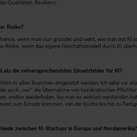
p-Qualitäten, Resilienz.
er Risiko?
Chance, wenn man nun gründet und sieht, wie man mit KI s
n Risiko, wenn das eigene Geschäftsmodell durch KI überho
 als die vielversprechendsten Einsatzfelder für KI?
chlich in allen Branchen eingesetzt werden. Ich sehe vor 
der auch „nur“ die Übernahme von bürokratischen Pflichten.
n, endlos wiederholen, bis man es wirklich verstanden hat.
tweit zum Einsatz kommen, von der Küche bis hin zu Ferti
chiede zwischen KI-Startups in Europa und Nordamerika