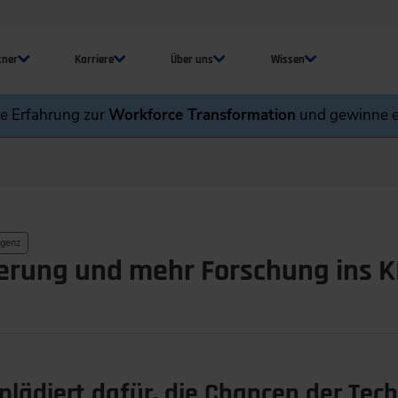
tner
Karriere
Über uns
Wissen
ne Erfahrung zur
Workforce Transformation
und gewinne e
igenz
erung und mehr Forschung ins KI
lädiert dafür, die Chancen der Tech