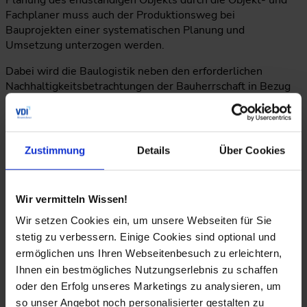
Planung des endständigen Objekts durch die Objekt- und
Fachplaner muss auch der Produktionsweg bei
Bauprojekten einer systematischen Planung und
Umsetzung unterzogen werden.
Dabei wird die Baulogistik neben den erforderlichen
Nachhaltigkeitsbetrachtungen der Bauherrschaft in Bezug
auf das fertiggestellte Objekt sowie den nachhaltigen
Arbeits- und Beschaffungsprinzipien von
Werkvertragsleistenden ebenfalls ihren Beitrag leisten.
Dort, wo beispielsweise in der stationären Industrie die
Zustimmung
Details
Über Cookies
klare Verantwortung über die gesamte
Wertschöpfungskette geregelt ist, muss der
„Produktionsprozess Baustelle“ mit vielen Beteiligten und
Wir vermitteln Wissen!
verschiedenen, mitunter gegensätzlichen Interessenslagen
Wir setzen Cookies ein, um unsere Webseiten für Sie
dennoch gesamtheitlich betrachtet werden. Dies auch vor
dem Hintergrund, dass Baustellen nur kurz- und
stetig zu verbessern. Einige Cookies sind optional und
mittelfristigen Wirtschaftsstrategien in Bezug auf die
ermöglichen uns Ihren Webseitenbesuch zu erleichtern,
Wertschöpfungskette unterworfen sind.
Ihnen ein bestmögliches Nutzungserlebnis zu schaffen
oder den Erfolg unseres Marketings zu analysieren, um
Hiermit wird die Akzeptanz von Baustellen, die
so unser Angebot noch personalisierter gestalten zu