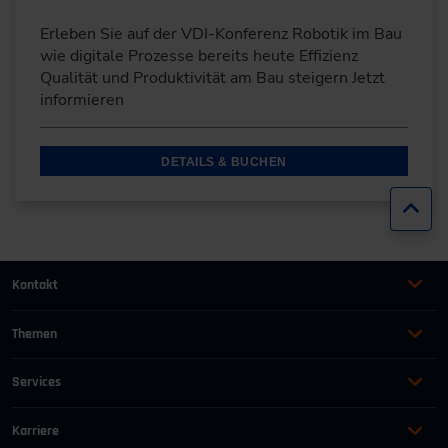
Erleben Sie auf der VDI-Konferenz Robotik im Bau
wie digitale Prozesse bereits heute Effizienz
Qualität und Produktivität am Bau steigern Jetzt
informieren
DETAILS & BUCHEN
Zur
Kontakt
+49 (0)2116214-201
Themen
Automation
Landtechnik & Landmaschinen
+49 (0)2116214-154
Services
Automobil
Management für Ingenieure
AGB
wissensforum
@
vdi.de
Bauen und Gebäude
Maschinenbau
Karriere
AEB