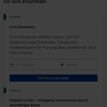
Für dich empfohlen
Konferenz
KI im Bauwesen
KI im Bauwesen effektiv nutzen: Die VDI-
Konferenz zeigt Potenziale, Trends und
Praxisbeispiele für Planung, Bau und Betrieb. Jetzt
Platz sichern!
Durchführungen
Veranstaltungsdatum
Veranstaltungsort
02. – 03.03.2027
Düsseldorf
DETAILS & BUCHEN
Konferenz
Robotik im Bau – Intelligente Automatisierung für
nachhaltiges Bauen