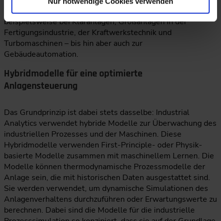
Sicht von Viktor Laier noch viele weitere
Nur notwendige Cookies verwenden
Anwendungsfelder für Prescriptive Maintenance:
beispielsweise bei Kläranlagen, Großanlagen in der
Fertigungsindustrie, der Kraftwerkstechnik und
Turbomaschinen – bis hin aber auch zur
Gebäudeautomation.
Hybridmodelle für eine optimierte
Anlagensteuerung
Das Grundprinzip ist dabei stets dasselbe: Industrial
Analytics verwendet hybride Modelle zur Überwachung des
industriellen Prozesses und der Maschinen. Diese
Hybridmodelle verwenden First-Principle- oder Physik-
basierte Modelle zusammen mit maschinellem Lernen. Die
Modelle können thermodynamische Prozessmodelle der
Anlage sein, die mit historischen Daten ausgestattet sind.
Sie werden verwendet, um dynamische Simulationen des
Anlagenverhaltens durchzuführen oder Erwartungswerte zu
berechnen. Dabei sind die Modelle für die industrielle