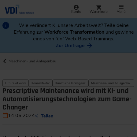
Konto
Warenkorb
Menü
Wie verändert KI unsere Arbeitswelt? Teile deine
Erfahrung zur
Workforce Transformation
und gewinne
eines von fünf Web-Based Trainings.
Zur Umfrage
Maschinen- und Anlagenbau
Future of work
Konnektivität
Künstliche Intelligenz
Maschinen- und Anlagenbau
Prescriptive Maintenance wird mit KI- und
Automatisierungstechnologien zum Game-
Changer
14.06.2024
Teilen