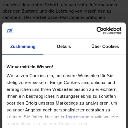
zunächst den ersten Schritt, um wertvolle Informationen
über den Zustand und die Leistung von Maschinen zu
sammeln. Der Vorteil dabei Maschinenvibrationen
reagieren hochsensibel auf Veränderungen in der Maschine
und können somit frühzeitig über Veränderungen des
Maschinenzustandes informieren und warnen. Nachdem die
Dateninfrastruktur und Konnektivität eingerichtet waren,
Zustimmung
Details
Über Cookies
begann Industrial Analytics mit der Anwendung von
Algorithmen für maschinelles Lernen auf historische und
Echtzeitdaten der Kompressoren des
Wir vermitteln Wissen!
Versorgungsunternehmens. Viktor Laier erklärt: „Nach drei
Monaten intensiver Arbeit waren die First-Principle-
Wir setzen Cookies ein, um unsere Webseiten für Sie
Modelle und digitalen Zwillinge betriebsbereit, was zu
stetig zu verbessern. Einige Cookies sind optional und
mehr Erkenntnissen und einem Mehrwert führte.“
ermöglichen uns Ihren Webseitenbesuch zu erleichtern,
Ihnen ein bestmögliches Nutzungserlebnis zu schaffen
Nachhaltige Optimierungen erzielt
oder den Erfolg unseres Marketings zu analysieren, um
so unser Angebot noch personalisierter gestalten zu
Die bereits erzielten Ergebnisse sprechen dabei für sich:
können. Sie finden hier unser
Impressum
sowie weitere
Mit dem kompletten Predictive-Maintenance-Service
Informationen zu unseren Cookies in den
konnten bereits in den ersten sechs Monaten wichtige