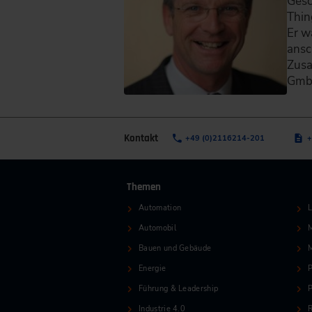
Gesc
Thin
Er w
ansc
Zusa
Gmb
Kontakt
+49 (0)2116214-201
+
Themen
Automation
L
Automobil
M
Bauen und Gebäude
Energie
P
Führung & Leadership
P
Industrie 4.0
R