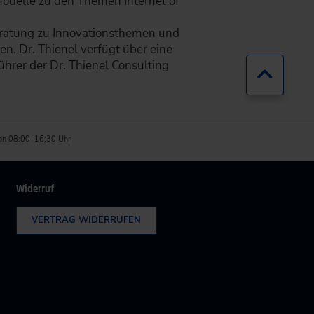
modelle zu den Themen Internet of
eratung zu Innovationsthemen und
. Dr. Thienel verfügt über eine
ührer der Dr. Thienel Consulting
Zurück
on 08:00–16:30 Uhr
Widerruf
VERTRAG WIDERRUFEN