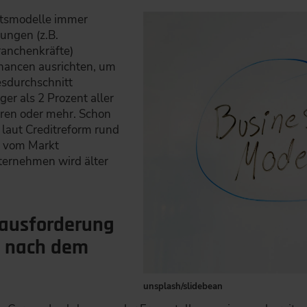
tsmodelle immer
ungen (z.B.
ranchenkräfte)
hancen ausrichten, um
esdurchschnitt
er als 2 Prozent aller
ren oder mehr. Schon
laut Creditreform rund
r vom Markt
ternehmen wird älter
ausforderung
t nach dem
unsplash/slidebean