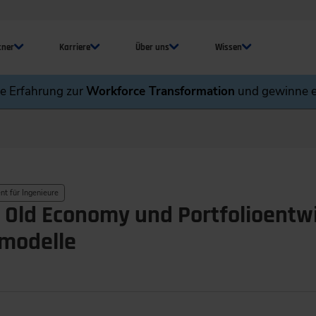
tner
Karriere
Über uns
Wissen
ne Erfahrung zur
Workforce Transformation
und gewinne e
t für Ingenieure
n Old Economy und Portfolioentw
smodelle