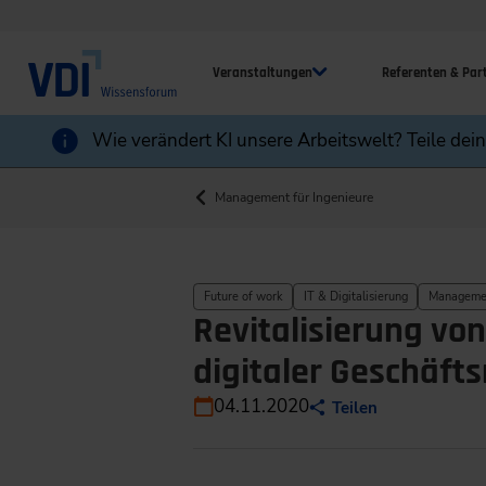
Veranstaltungen
Referenten & Par
Wie verändert KI unsere Arbeitswelt? Teile dei
Management für Ingenieure
Future of work
IT & Digitalisierung
Managemen
Revitalisierung vo
digitaler Geschäft
04.11.2020
Teilen