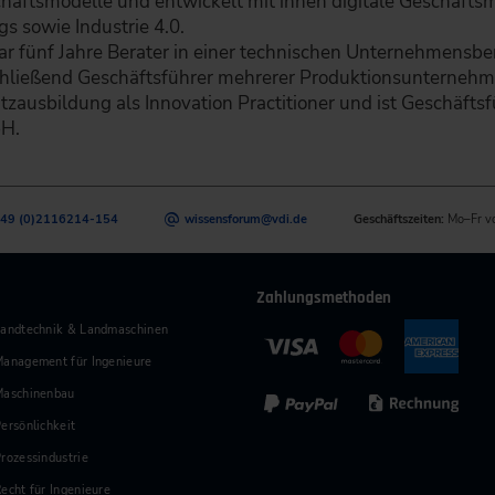
häftsmodelle und entwickelt mit ihnen digitale Geschäfts
gs sowie Industrie 4.0.
ar fünf Jahre Berater in einer technischen Unternehmensb
hließend Geschäftsführer mehrerer Produktionsunternehmen
tzausbildung als Innovation Practitioner und ist Geschäftsf
H.
49 (0)2116214-154
wissensforum
@
vdi.de
Geschäftszeiten:
Mo–Fr v
Zahlungsmethoden
andtechnik & Landmaschinen
anagement für Ingenieure
Maschinenbau
ersönlichkeit
rozessindustrie
echt für Ingenieure