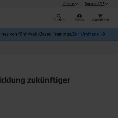
Kontakt
Sprache | DE
Suchen
Konto
Warenkorb
ines von fünf Web-Based Trainings.
Zur Umfrage
icklung zukünftiger