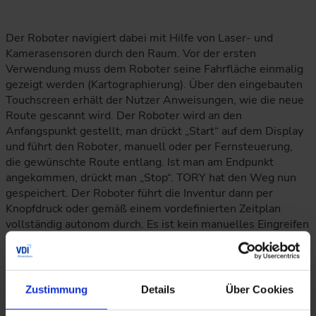
Der Roboter navigiert dabei mit Hilfe von Laser- und
Kamerasensoren durch den Raum. Vor der ersten
Verwendung muss dem Roboter seine Fahrfläche einmalig
gezeigt werden (Kartographierung). Über den eingebauten
Touchscreen erhält der Nutzer Anweisungen, wie die neue
Route gescannt wird. Der Roboter wird an den
Anfangspunkt gestellt, man drückt „Start“ auf dem Display
und führt den Roboter, manuell oder per Fernsteuerung,
die gewünschte Route entlang. Ist man am Endpunkt
angekommen, drückt man „Stop“. TORY hat den Weg nun
gespeichert. Der Roboter führt die Inventur dann per
Knopfdruck oder gemäß einem vordefinierten Zeitplan
vollständig autonom durch. Es ist kein manuelles Eingreifen
notwendig.
Die eingebauten UHF-RFID-Leser ermöglichen es TORY
zusätzlich, getaggte Produkte gezielt zu lokalisieren. Somit
Zustimmung
Details
Über Cookies
kann der Roboter auch als Shopping-Assistent für Kunden
dienen. Der Kunde gibt auf dem Touchscreen den