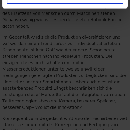
Facharbeiter? Um es vorweg zu schicken ich glaube nicht,
dass wir vor einer Epoche der Massenarbeitslosigkeit und
des Ersetzens von Menschen durch Maschinen stehen.
Genauso wenig wie wir es bei der letzten Robotik Epoche
getan haben.
Im Gegenteil wird sich die Produktion diversifizieren und
wir werden einen Trend zurück zur Individualität erleben.
Schon heute ist kein Golf wie der andere. Schon heute
streben Menschen nach individuellen Produkten. Die
einzigen die es noch schaffen uns mit in
Massenproduktionen unter teilweise unwürdigen
Bedingungen gefertigten Produkten zu ‚beglücken’ sind die
Hersteller unserer Smartphones... Aber auch dies ist ein
aussterbendes Produkt! Längst beschränken sich die
Leistungen dieser Hersteller auf die Integration von neuen
Teiltechnologien –bessere Kamera, besserer Speicher,
besserer Chip– Wo ist die Innovation?
Konsequent zu Ende gedacht wird also der Facharbeiter viel
stärker als heute mit der Konzeption und Fertigung von