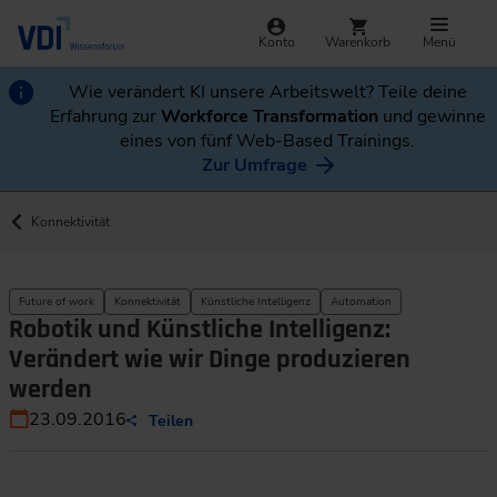
Konto
Warenkorb
Menü
Wie verändert KI unsere Arbeitswelt? Teile deine
Erfahrung zur
Workforce Transformation
und gewinne
eines von fünf Web-Based Trainings.
Zur Umfrage
Konnektivität
Future of work
Konnektivität
Künstliche Intelligenz
Automation
Robotik und Künstliche Intelligenz:
Verändert wie wir Dinge produzieren
werden
23.09.2016
Teilen