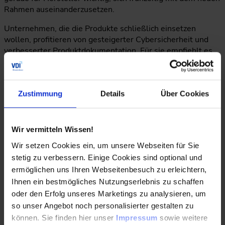
Rahmen auseinanderzusetzen.
Unternehmen, die die Produkte schließlich einsetzen
wollen, profitieren von gesteigerter Cybersicherheit und
verbesserter Produktdokumentation. Für sie empfiehlt es
sich, am Ball zu bleiben, sich aktiv über neue Entwicklungen
zu informieren und schließlich eine Produktauswahl zu
treffen, die ihre individuellen
Zustimmung
Details
Über Cookies
Cybersicherheitsanforderungen erfüllt.
Herr Jüdiges, wie sehen Sie die Entwicklung von IoT-
Wir vermitteln Wissen!
basierten Lösungen in der Gebäudetechnik in den
Wir setzen Cookies ein, um unsere Webseiten für Sie
kommenden Jahren, insbesondere in Bezug auf die
Integration von smarten Sensoren und vernetzten
stetig zu verbessern. Einige Cookies sind optional und
Geräten? Welche neuen Möglichkeiten ergeben sich für
ermöglichen uns Ihren Webseitenbesuch zu erleichtern,
die Optimierung von Energieverbrauch und
Ihnen ein bestmögliches Nutzungserlebnis zu schaffen
Gebäudeoperationen durch diese Technologien?
oder den Erfolg unseres Marketings zu analysieren, um
so unser Angebot noch personalisierter gestalten zu
Michael Jüdiges:
Das Internet der Dinge (IoT) spielt eine
können. Sie finden hier unser
Impressum
sowie weitere
zunehmend zentrale Rolle in der Gebäudetechnik. Zum