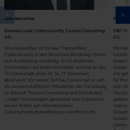
Jens Neureither
M.Eng. M
Domain Lead Cybersecurity, Cassini Consulting
DBT Dig
AG
KG
Jens Neureither ist für das Themenfeld
Michael
Cybersecurity in den Bereichen Beratung, Marke
Geschäf
und Ausbildung zuständig. Er ist studierter
sowie G
Informatiker und Elektrotechniker und hat an der
Jüdiges
TU Darmstadt einen M. Sc. IT-Sicherheit
Als gele
absolviert. Vor seiner Zeit bei Cassini hat er sich
für Ene
als wissenschaftlicher Mitarbeiter der Forschung
sich Her
im Bereich Trusted Computing und Distributed
Vernetz
Ledger Technologien gewidmet und Ergebnisse
gebäude
seiner Arbeit auf internationalen
Optimier
Cybersicherheitskonferenzen veröffentlicht.
Dekarbo
besonde
seinen 