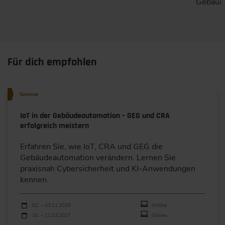
Gebäude
Für dich empfohlen
Seminar
IoT in der Gebäudeautomation – GEG und CRA
erfolgreich meistern
Erfahren Sie, wie IoT, CRA und GEG die
Gebäudeautomation verändern. Lernen Sie
praxisnah Cybersicherheit und KI-Anwendungen
kennen.
Durchführungen
Veranstaltungsdatum
Veranstaltungsort
02. – 03.11.2026
Online
10. – 11.03.2027
Online