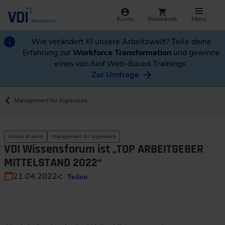
Konto
Warenkorb
Menü
Wie verändert KI unsere Arbeitswelt? Teile deine
Erfahrung zur
Workforce Transformation
und gewinne
eines von fünf Web-Based Trainings.
Zur Umfrage
Management für Ingenieure
Future of work
Management für Ingenieure
VDI Wissensforum ist „TOP ARBEITGEBER
MITTELSTAND 2022“
21.04.2022
Teilen