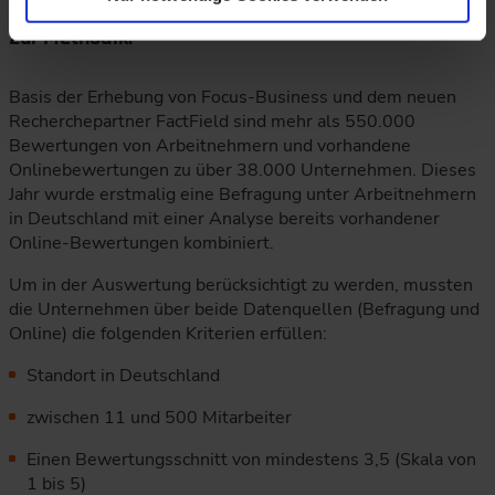
Zur Methodik:
Basis der Erhebung von Focus-Business und dem neuen
Recherchepartner FactField sind mehr als 550.000
Bewertungen von Arbeitnehmern und vorhandene
Onlinebewertungen zu über 38.000 Unternehmen. Dieses
Jahr wurde erstmalig eine Befragung unter Arbeitnehmern
in Deutschland mit einer Analyse bereits vorhandener
Online-Bewertungen kombiniert.
Um in der Auswertung berücksichtigt zu werden, mussten
die Unternehmen über beide Datenquellen (Befragung und
Online) die folgenden Kriterien erfüllen:
Standort in Deutschland
zwischen 11 und 500 Mitarbeiter
Einen Bewertungsschnitt von mindestens 3,5 (Skala von
1 bis 5)