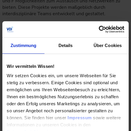
und F Möglichkeiten zum Austausch und Netzwerken zu
bieten. Diese Projekte werden maßgeblich durch
interdisziplinäre Teams entwickelt und gestaltet.
Pandemie stellt Unternehmen auch in puncto
Mitarbeiterzufriedenheit vor neue
Herausforderungen
Zustimmung
Details
Über Cookies
Die vergangenen Jahre sind für das Team herausfordernd
Wir vermitteln Wissen!
gewesen: Wie hält man eine auf Austausch und
Zusammenarbeit ausgerichtete Unternehmenskultur im
Wir setzen Cookies ein, um unsere Webseiten für Sie
ständigen Auf und Ab zwischen Homeoffice, der Hoffnung
stetig zu verbessern. Einige Cookies sind optional und
auf ein Abklingen der Pandemie und neuen Corona-Wellen
ermöglichen uns Ihren Webseitenbesuch zu erleichtern,
lebendig? „Ohne Frage zehren die immer noch andauernden
Ihnen ein bestmögliches Nutzungserlebnis zu schaffen
pandemiebedingten Unwägbarkeiten der vergangenen zwei
oder den Erfolg unseres Marketings zu analysieren, um
Jahre an den Nerven des Teams – umso mehr freue ich mich
so unser Angebot noch personalisierter gestalten zu
über die Auszeichnung in diesen besonderen Zeiten. Und
können. Sie finden hier unser
Impressum
sowie weitere
ich hoffe darauf, dass wir uns bald wieder als gesamtes
Informationen zu unseren Cookies in den
Team regelmäßig persönlich treffen können, sei es in