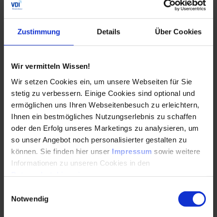
angeschafft, doch erfolgte dies meist ohne ein Konzept.
Ganz anders zeigt sich heute die Situation im VDI
Wissensforum, denn hier war man nicht nur hervorragend
Zustimmung
Details
Über Cookies
auf die Digitalisierung vorbereitet, sondern sie war bereits
im Alltag integriert.
Wir vermitteln Wissen!
Bereits vor vier Jahren hatte Geschäftsführer Timo Taubitz
dem VDI Wissensforum eine fundamentale Verjüngungskur
Wir setzen Cookies ein, um unsere Webseiten für Sie
verordnet. Gemeinsam mit seinen Mitarbeitern hat das
stetig zu verbessern. Einige Cookies sind optional und
Traditionsunternehmen ein New-Work-Konzept namens
ermöglichen uns Ihren Webseitenbesuch zu erleichtern,
„Wissensforum 4.0“ entwickelt. Das beinhaltet nicht allein
Ihnen ein bestmögliches Nutzungserlebnis zu schaffen
die IT-Tools, sondern auch die Unternehmenskultur sowie
oder den Erfolg unseres Marketings zu analysieren, um
das Arbeitsumfeld und die Firmenstruktur wurden auf den
so unser Angebot noch personalisierter gestalten zu
Prüfstand gestellt und neu aufgesetzt.
können. Sie finden hier unser
Impressum
sowie weitere
Informationen zu unseren Cookies in den
Moderne Büros allein bedeuten nicht „New
Datenschutzhinweisen
.
Work“
Einwilligungsauswahl
Notwendig
Neben modernen, offen gestalteten Büros, verfügt das VDI