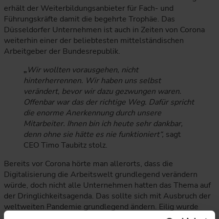
erhält der Weiterbildungsanbieter für Fach- und
Führungskräfte damit die begehrte Trophäe. Das
Düsseldorfer Unternehmen ist auch in Zeiten von Corona
weiterhin einer der beliebtesten mittelständischen
Arbeitgeber der Bundesrepublik.
„
Wir wollten vorausgehen, nicht
hinterherrennen. Wir haben uns selbst
verändert, bevor wir dazu gezwungen waren.
Offenbar war das der richtige Weg. Dafür spricht
die enorme Anerkennung durch unsere
Mitarbeiter. Ihnen bin ich heute sehr dankbar,
denn ohne sie hätte es nie funktioniert“,
sagt
CEO Timo Taubitz stolz.
Bereits vor Corona hörte man allerorts, dass die
Digitalisierung die Arbeitswelt grundlegend verändern
würde, doch nicht alle Unternehmen hatten das Thema auf
der Dringlichkeitsagenda. Das sollte sich mit Ausbruch der
weltweiten Pandemie grundlegend ändern. Eilig wurde
nachgebessert, hastig digitale Konferenz-Software