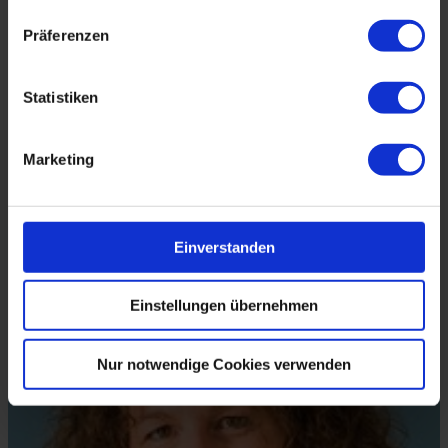
Stabilität und kann Situationen im Außen somit besser
Präferenzen
erkennen und bewusst auf diese reagieren.
Statistiken
Marketing
Über die Autorin:
Einverstanden
Einstellungen übernehmen
Nur notwendige Cookies verwenden