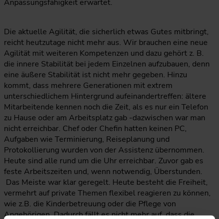
Anpassungsfähigkeit erwartet.
Die aktuelle Agilität, die sicherlich etwas Gutes mitbringt,
reicht heutzutage nicht mehr aus. Wir brauchen eine neue
Agilität mit weiteren Kompetenzen und dazu gehört z. B.
die innere Stabilität bei jedem Einzelnen aufzubauen, denn
eine äußere Stabilität ist nicht mehr gegeben. Hinzu
kommt, dass mehrere Generationen mit extrem
unterschiedlichem Hintergrund aufeinandertreffen: ältere
Mitarbeitende kennen noch die Zeit, als es nur ein Telefon
zu Hause oder am Arbeitsplatz gab -dazwischen war man
nicht erreichbar. Chef oder Chefin hatten keinen PC,
Aufgaben wie Terminierung, Reiseplanung und
Protokollierung wurden von der Assistenz übernommen.
Heute sind alle rund um die Uhr erreichbar. Zuvor gab es
feste Arbeitszeiten und, wenn notwendig, Überstunden.
Das Meiste war klar geregelt. Heute besteht die Freiheit,
vermehrt auf private Themen flexibel reagieren zu können,
wie z.B. die Kinderbetreuung oder die Pflege von
Angehörigen. Dadurch fällt es nicht mehr auf, dass die