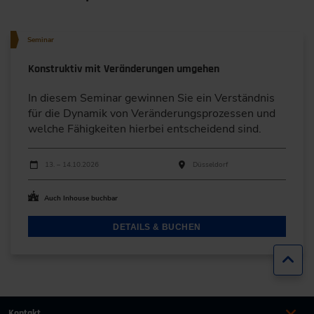
Seminar
Konstruktiv mit Veränderungen umgehen
In diesem Seminar gewinnen Sie ein Verständnis
für die Dynamik von Veränderungsprozessen und
welche Fähigkeiten hierbei entscheidend sind.
Durchführungen
Veranstaltungsdatum
Veranstaltungsort
13. – 14.10.2026
Düsseldorf
Auch Inhouse buchbar
DETAILS & BUCHEN
Zur
Kontakt