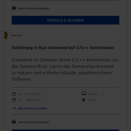
Auch Inhouse buchbar
DETAILS & BUCHEN
Seminar
Einführung in Rust basierend auf C/C++ Kenntnissen
Erweitere im Seminar deine C/C++ Kenntnisse um
die Sprache Rust. Lerne das Ownership-Konzept
zu nutzen und erstelle robuste, speichersichere
Software.
Durchführungen
Veranstaltungsdatum
Veranstaltungsort
20. – 21.01.2027
Online
07. – 08.07.2027
Neuss
Alle Termine ansehen
Auch Inhouse buchbar