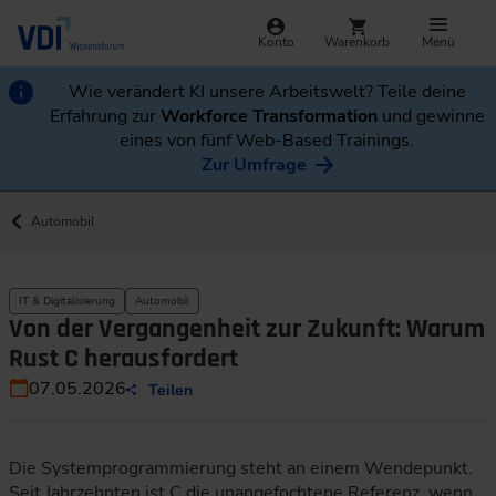
Konto
Warenkorb
Menü
Wie verändert KI unsere Arbeitswelt? Teile deine
Erfahrung zur
Workforce Transformation
und gewinne
eines von fünf Web-Based Trainings.
Zur Umfrage
Automobil
IT & Digitalisierung
Automobil
Von der Vergangenheit zur Zukunft: Warum
Rust C herausfordert
07.05.2026
Teilen
Die Systemprogrammierung steht an einem Wendepunkt.
Seit Jahrzehnten ist C die unangefochtene Referenz, wenn