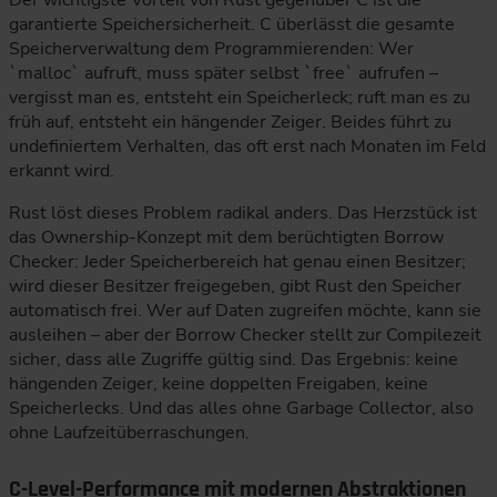
Der wichtigste Vorteil von Rust gegenüber C ist die
garantierte Speichersicherheit. C überlässt die gesamte
Speicherverwaltung dem Programmierenden: Wer
`malloc` aufruft, muss später selbst `free` aufrufen –
vergisst man es, entsteht ein Speicherleck; ruft man es zu
früh auf, entsteht ein hängender Zeiger. Beides führt zu
undefiniertem Verhalten, das oft erst nach Monaten im Feld
erkannt wird.
Rust löst dieses Problem radikal anders. Das Herzstück ist
das Ownership-Konzept mit dem berüchtigten Borrow
Checker: Jeder Speicherbereich hat genau einen Besitzer;
wird dieser Besitzer freigegeben, gibt Rust den Speicher
automatisch frei. Wer auf Daten zugreifen möchte, kann sie
ausleihen – aber der Borrow Checker stellt zur Compilezeit
sicher, dass alle Zugriffe gültig sind. Das Ergebnis: keine
hängenden Zeiger, keine doppelten Freigaben, keine
Speicherlecks. Und das alles ohne Garbage Collector, also
ohne Laufzeitüberraschungen.
C-Level-Performance mit modernen Abstraktionen