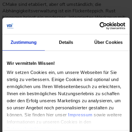
CMake sind etabliert, aber oft umständlich; die
Abhängigkeitsverwaltung ist ein Flickenteppich. Rust
hingegen bringt ein modernes, integriertes Werkzeug mit:
Cargo. Es verwaltet Abhängigkeiten, baut das Projekt, führt
Tests aus, erzeugt Dokumentation und veröffentlicht
Pakete – alles aus einer Hand.
Zustimmung
Details
Über Cookies
Fazit
Wir vermitteln Wissen!
Rust ist kein Allheilmittel, und C wird auf absehbare Zeit
Wir setzen Cookies ein, um unsere Webseiten für Sie
seinen Platz in der Systemprogrammierung behalten –
stetig zu verbessern. Einige Cookies sind optional und
insbesondere in extrem ressourcenbeschränkten
ermöglichen uns Ihren Webseitenbesuch zu erleichtern,
Umgebungen oder bei der Pflege jahrzehntealter
Codebasen. Für neue Projekte jedoch bietet Rust eine
Ihnen ein bestmögliches Nutzungserlebnis zu schaffen
überzeugende Kombination: die Leistung von C, die
oder den Erfolg unseres Marketings zu analysieren, um
Sicherheit einer verwalteten Sprache und die Produktivität
so unser Angebot noch personalisierter gestalten zu
moderner Werkzeuge. Wer heute ein neues
können. Sie finden hier unser
Impressum
sowie weitere
Betriebssystem, einen Embedded-Controller oder eine
Informationen zu unseren Cookies in den
sicherheitskritische Anwendung beginnt, sollte sich
Datenschutzhinweisen
.