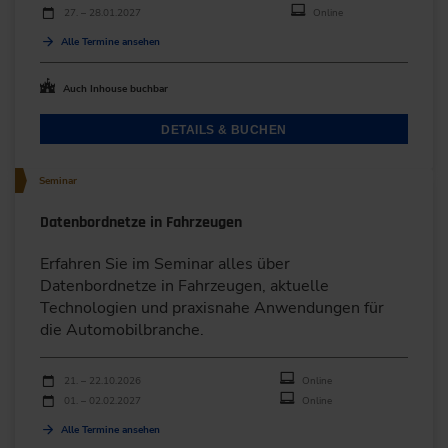
27. – 28.01.2027
Online
Alle Termine ansehen
Auch Inhouse buchbar
DETAILS & BUCHEN
Seminar
Datenbordnetze in Fahrzeugen
Erfahren Sie im Seminar alles über
Datenbordnetze in Fahrzeugen, aktuelle
Technologien und praxisnahe Anwendungen für
die Automobilbranche.
Durchführungen
Veranstaltungsdatum
Veranstaltungsort
21. – 22.10.2026
Online
01. – 02.02.2027
Online
Alle Termine ansehen