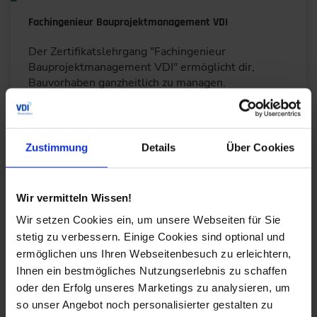
Fachingenieur Bauprojektmanagement VDI
Der Zertifikatslehrgang "Fachingenieur
Bauprojektmanagement VDI" ermöglicht dir,
Bauvorhaben ganzheitlich zu managen.
Durchführungen
Veranstaltungsdatum
Veranstaltungsort
Herbstjahrgang 2026 - ab 02.11.
Mehrere Standorte
Zustimmung
Details
Über Cookies
Auch Inhouse buchbar
DETAILS & BUCHEN
Wir vermitteln Wissen!
Wir setzen Cookies ein, um unsere Webseiten für Sie
Lehrgang
stetig zu verbessern. Einige Cookies sind optional und
ermöglichen uns Ihren Webseitenbesuch zu erleichtern,
Fachingenieur Innovationsmanagement VDI
Ihnen ein bestmögliches Nutzungserlebnis zu schaffen
Der Zertifikatslehrgang qualifiziert Ingenieur*innen
oder den Erfolg unseres Marketings zu analysieren, um
praxisnah für systematisches Innovations- und
so unser Angebot noch personalisierter gestalten zu