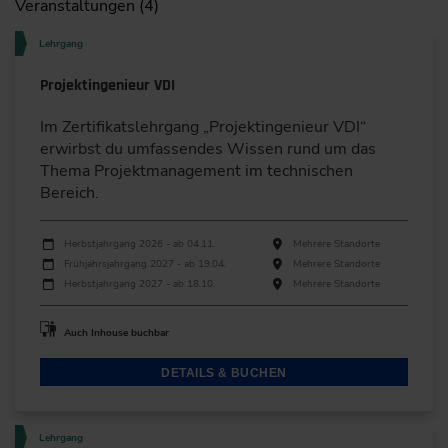
Veranstaltungen (4)
Lehrgang
Projektingenieur VDI
Im Zertifikatslehrgang „Projektingenieur VDI“
erwirbst du umfassendes Wissen rund um das
Thema Projektmanagement im technischen
Bereich.
Durchführungen
Veranstaltungsdatum
Veranstaltungsort
Herbstjahrgang 2026 - ab 04.11.
Mehrere Standorte
Frühjahrsjahrgang 2027 - ab 19.04.
Mehrere Standorte
Herbstjahrgang 2027 - ab 18.10.
Mehrere Standorte
Auch Inhouse buchbar
DETAILS & BUCHEN
Lehrgang