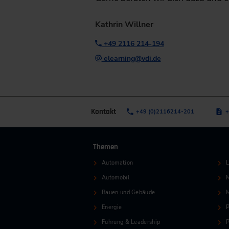
Kathrin Willner
+49 2116 214-194
elearning@vdi.de
Kontakt
+49 (0)2116214-201
+
Themen
Automation
L
Automobil
M
Bauen und Gebäude
Energie
P
Führung & Leadership
P