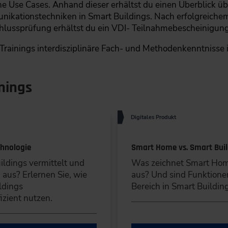
che Use Cases. Anhand dieser erhältst du einen Überblick ü
ikationstechniken in Smart Buildings. Nach erfolgreichem
chlussprüfung erhältst du ein VDI- Teilnahmebescheinigung
-Trainings interdisziplinäre Fach- und Methodenkenntnisse 
inings
Digitales Produkt
chnologie
Smart Home vs. Smart Buil
ldings vermittelt und
Was zeichnet Smart Hom
aus? Erlernen Sie, wie
aus? Und sind Funktion
ldings
Bereich in Smart Buildin
zient nutzen.