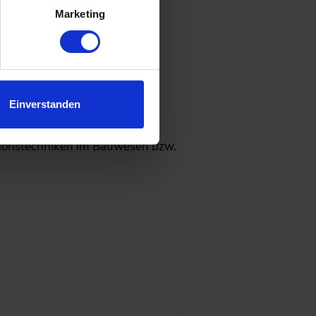
Marketing
e, Projektverantwortliche und
rse
Einverstanden
tionstechniken im Bauwesen bzw.