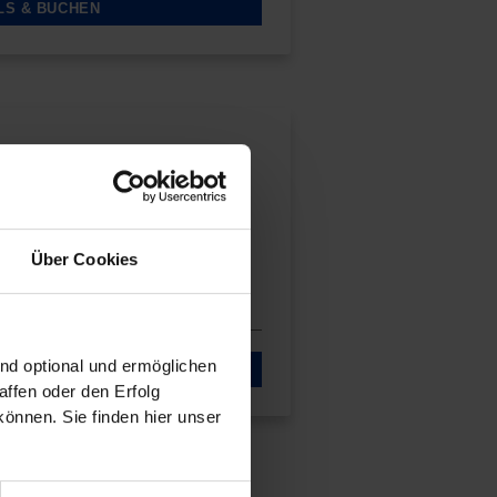
LS & BUCHEN
dings
uilding durch geeignete
nd erfahren Sie, welche
Über Cookies
ligente Gebäude mit sich
ind optional und ermöglichen
LS & BUCHEN
ffen oder den Erfolg
önnen. Sie finden hier unser
.