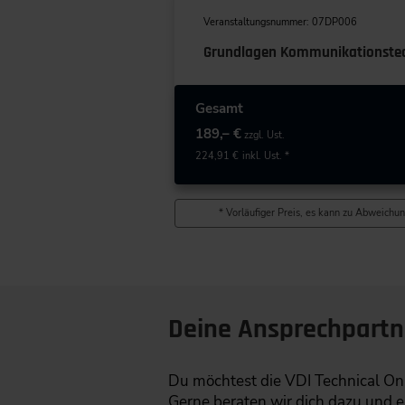
Veranstaltungsnummer: 07DP006
Grundlagen Kommunikationstech
Gesamt
189,– €
zzgl. Ust.
224,91 €
inkl. Ust. *
* Vorläufiger Preis, es kann zu Abweichun
Deine Ansprechpartn
Du möchtest die VDI Technical Onl
Gerne beraten wir dich dazu und er