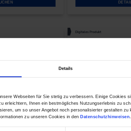
BUCHEN
DETAI
Digitales Produkt
 Das Schichtenmodell
IT Sicherheit in Smart Buil
 welche Techniken sich
Schützen Sie Ihr Smart B
unikationsarten im Smart
Sicherheitsmaßnahmen u
Details
Gefahrenpotenziale intel
bringen.
nsere Webseiten für Sie stetig zu verbessern. Einige Cookies s
BUCHEN
DETAI
 erleichtern, Ihnen ein bestmögliches Nutzungserlebnis zu scha
ieren, um so unser Angebot noch personalisierter gestalten zu k
formationen zu unseren Cookies in den
Datenschutzhinweisen
e