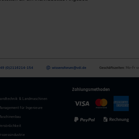
49 (0)2116214-154
wissensforum
@
vdi.de
Geschäftszeiten:
Mo–Fr v
Zahlungsmethoden
andtechnik & Landmaschinen
anagement für Ingenieure
Maschinenbau
ersönlichkeit
rozessindustrie