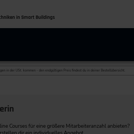
niken in Smart Buildings
gen in der USt. kommen - den endgültigen Preis findest du in deiner Bestellübersicht.
erin
ine Courses für eine größere Mitarbeiteranzahl anbieten?
stellen dir ein individuelles Angebot.