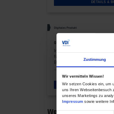
DETAILS & 
Digitales Produkt
Grundlagen IoT-Kommunikation –
Im Online-Training lernen Sie,
für die unterschiedliche Komm
Zustimmung
Building eignen.
Wir vermitteln Wissen!
Wir setzen Cookies ein, um u
DETAILS & 
uns Ihren Webseitenbesuch zu
unseres Marketings zu analys
Impressum
sowie weitere In
Wer teilnehmen sollt
Einwilligungsauswahl