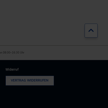
Zurück
on 08:00–16:30 Uhr
Widerruf
VERTRAG WIDERRUFEN