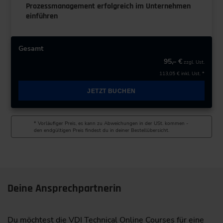
Prozessmanagement erfolgreich im Unternehmen
einführen
Gesamt
95,– €
zzgl. Ust.
113,05 €
inkl. Ust. *
JETZT BUCHEN
* Vorläufiger Preis, es kann zu Abweichungen in der USt. kommen -
den endgültigen Preis findest du in deiner Bestellübersicht.
Deine Ansprechpartnerin
Du möchtest die VDI Technical Online Courses für eine