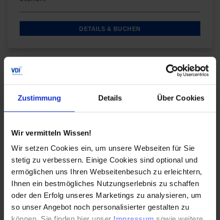
DETAILS & BUCHEN
Digitales Produkt
Soll-Prozesse sinnvoll entwickeln
Zustimmung
Details
Über Cookies
In diesem Online-Training lernen Sie Methoden
und nützliche Werkzeuge kennen, die Sie zur
Wir vermitteln Wissen!
Entwicklung, Steuerung und Visualisierung von
Wir setzen Cookies ein, um unsere Webseiten für Sie
SOLL-Prozessen in Ihrem Unternehmen
benötigen.
stetig zu verbessern. Einige Cookies sind optional und
ermöglichen uns Ihren Webseitenbesuch zu erleichtern,
Ihnen ein bestmögliches Nutzungserlebnis zu schaffen
DETAILS & BUCHEN
oder den Erfolg unseres Marketings zu analysieren, um
so unser Angebot noch personalisierter gestalten zu
können. Sie finden hier unser
Impressum
sowie weitere