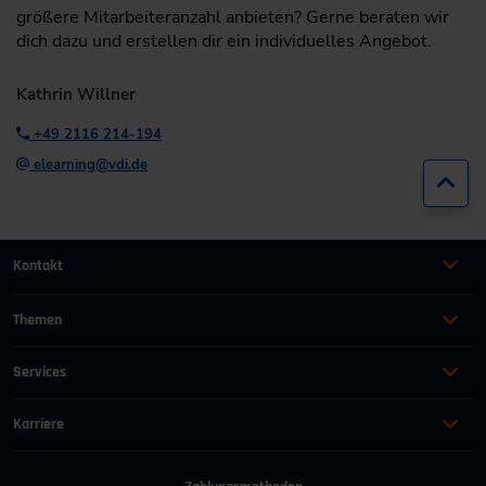
größere Mitarbeiteranzahl anbieten? Gerne beraten wir
dich dazu und erstellen dir ein individuelles Angebot.
Kathrin Willner
+49 2116 214-194
elearning@vdi.de
Zur
Kontakt
+49 (0)2116214-201
Themen
Automation
Landtechnik & Landmaschinen
+49 (0)2116214-154
Services
Automobil
Management für Ingenieure
AGB
wissensforum
@
vdi.de
Bauen und Gebäude
Maschinenbau
Karriere
AEB
Energie
Persönlichkeit
Offene Stellen
Geschäftszeiten:
Mo–Fr von 08:00–16:30 Uhr
Häufig gestellte Fragen
Führung & Leadership
Prozessindustrie