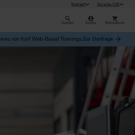
Kontakt
Sprache | DE
Suchen
Konto
Warenkorb
ines von fünf Web-Based Trainings.
Zur Umfrage