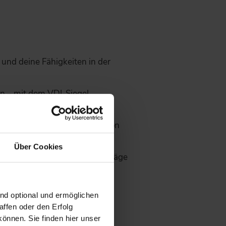
 und deine Fähigkeiten in der
n – mit dem VDI-Siegel
ltigkeit setzt du dich klar von
Über Cookies
tung, Gutachten und Förderanträge
 mit Zugang zu Fachwissen,
ind optional und ermöglichen
ffen oder den Erfolg
önnen. Sie finden hier unser