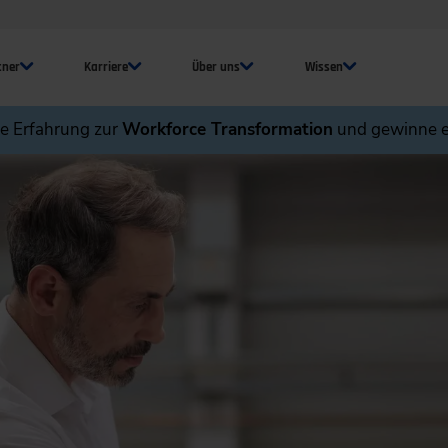
tner
Karriere
Über uns
Wissen
ne Erfahrung zur
Workforce Transformation
und gewinne e