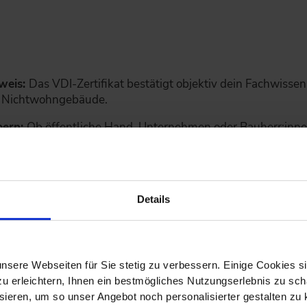
weis:
Das VDI-Zertifikat bestätigt objektiv dein Fachwissen
r Nichtwohngebäude.
bern:
Ob öffentliche Hand, Unternehmen oder Bauherr:inne
e*r Expert*in.
Markt mit steigenden Anforderungen an Effizienz und Nachha
Details
 zeigt, dass du nicht nur Theorie beherrschst, sondern Bera
t.
ierte*r Energieberater*in bist du Teil der VDI-Community –
nsere Webseiten für Sie stetig zu verbessern. Einige Cookies s
ng.
 erleichtern, Ihnen ein bestmögliches Nutzungserlebnis zu scha
ieren, um so unser Angebot noch personalisierter gestalten zu k