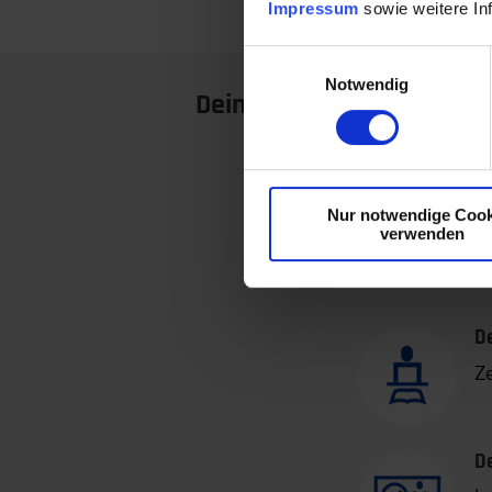
Impressum
sowie weitere In
Einwilligungsauswahl
Notwendig
Dein Weg zur VDI-Zertifi
D
H
Nur notwendige Cook
S
verwenden
W
Li
D
Z
D