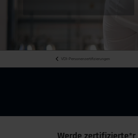
VDI-Personenzertifizierungen
Werde zertifizierte*