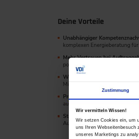
Deine Vorteile
Unabhängiger Kompetenznach
komplexen Energieberatung fü
Mehr Vertrauen bei Auftragge
positionierst du dich als geprüft
Wettbewerbsvorteil:
In einem 
Mitbewerbern ab
.
Zustimmung
Praxisrelevanz:
Dein Zertifikat
auf hohem Niveau leisten kanns
Wir vermitteln Wissen!
Starkes Netzwerk:
Als zertifiz
Wir setzen Cookies ein, um u
Austausch und Weiterentwicklu
uns Ihren Webseitenbesuch zu
unseres Marketings zu analys