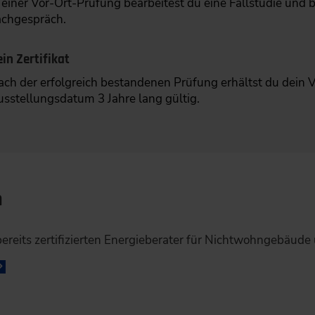
n einer Vor-Ort-Prüfung bearbeitest du eine Fallstudie und
achgespräch.
in Zertifikat
ch der erfolgreich bestandenen Prüfung erhältst du dein VDI
usstellungsdatum 3 Jahre lang gültig.
n
r bereits zertifizierten Energieberater für Nichtwohngebä