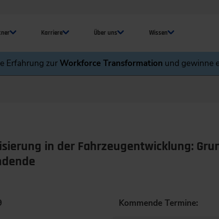
tner
Karriere
Über uns
Wissen
ne Erfahrung zur
Workforce Transformation
und gewinne e
alisierung in der Fahrzeugentwicklung: Gr
ndende
9
Kommende Termine: