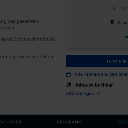
13. – 14
lang des gesamten
Fran
 lernen
ng als Schlüsselmethode
cklungsprozess verstehen
TERMIN I
Alle Termine und Optione
Inhouse buchbar
Jetzt anfragen
P-THEMEN
PROGRAMM
MET