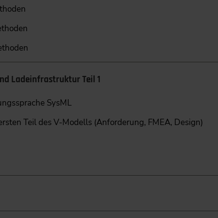
ethoden
Methoden
Methoden
d Ladeinfrastruktur Teil 1
rungssprache SysML
sten Teil des V-Modells (Anforderung, FMEA, Design)