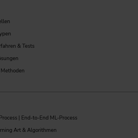
ellen
Typen
rfahren & Tests
Lösungen
gs Methoden
Process | End-to-End ML-Process
rning Art & Algorithmen