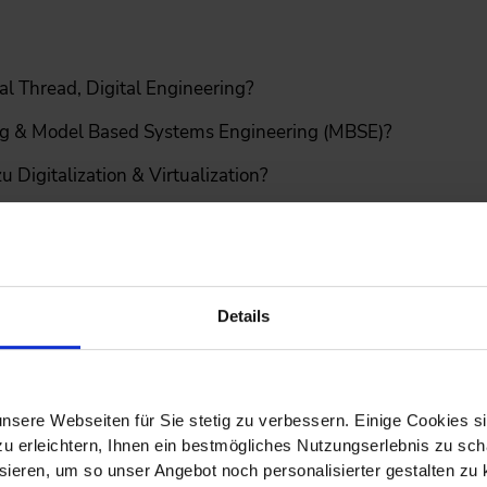
al Thread, Digital Engineering?
ng & Model Based Systems Engineering (MBSE)?
 Digitalization & Virtualization?
ösungen von Digital Twins aus?
Details
(AAS)
nsere Webseiten für Sie stetig zu verbessern. Einige Cookies s
iles Projektmanagement bzw. Entwicklung & DevOps bzgl. 
 erleichtern, Ihnen ein bestmögliches Nutzungserlebnis zu scha
ieren, um so unser Angebot noch personalisierter gestalten zu k
gen bei der Einführung und Potentiale?