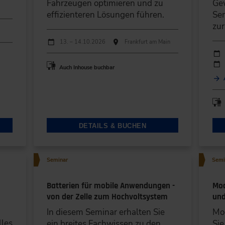
Fahrzeugen optimieren und zu
Gew
effizienteren Lösungen führen.
Sem
zu
Durchführungen
Veranstaltungsdatum
Veranstaltungsort
13. – 14.10.2026
Frankfurt am Main
Durc
Ver
Auch Inhouse buchbar
DETAILS & BUCHEN
Seminar
Semi
Batterien für mobile Anwendungen -
Mod
von der Zelle zum Hochvoltsystem
und
In diesem Seminar erhalten Sie
Mod
lles
ein breites Fachwissen zu den
Sie