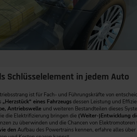
ls Schlüsselelement in jedem Auto
iebsstrang ist für Fach- und Führungskräfte von entschei
s
„Herzstück“ eines Fahrzeugs
dessen Leistung und Effizi
be, Antriebswelle
und weiteren Bestandteilen dieses Syst
 die Elektrifizierung bringen die
(Weiter-)Entwicklung d
zen zu überwinden und die Chancen von Elektromotoren fü
ie den
Aufbau des Powertrains kennen, erfahre alles über
ren und Kosten sparen kannst.