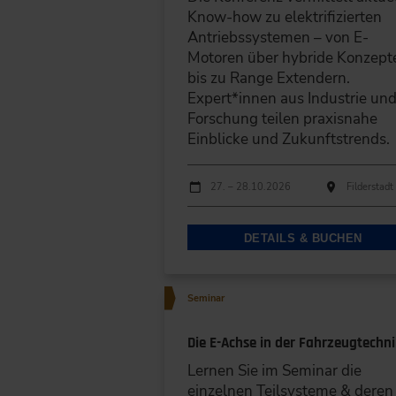
Know-how zu elektrifizierten
Antriebssystemen – von E-
Motoren über hybride Konzept
bis zu Range Extendern.
Expert*innen aus Industrie un
Forschung teilen praxisnahe
Einblicke und Zukunftstrends.
Durchführungen
Veranstaltungsdatum
Veranstaltungsort
27. – 28.10.2026
Filderstadt
DETAILS & BUCHEN
Seminar
Die E-Achse in der Fahrzeugtechni
Lernen Sie im Seminar die
einzelnen Teilsysteme & deren