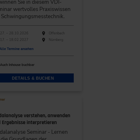
innen Sie in diesem VDI-
inar wertvolles Praxiswissen
r Schwingungsmesstechnik.
hführungen
anstaltungsdatum
Veranstaltungsort
27. – 28.10.2026
Offenbach
17. – 18.02.2027
Nürnberg
Alle Termine ansehen
Auch Inhouse buchbar
DETAILS & BUCHEN
nar
alanalyse verstehen, anwenden
 Ergebnisse interpretieren
alanalyse Seminar - Lernen
 die Grundlagen der