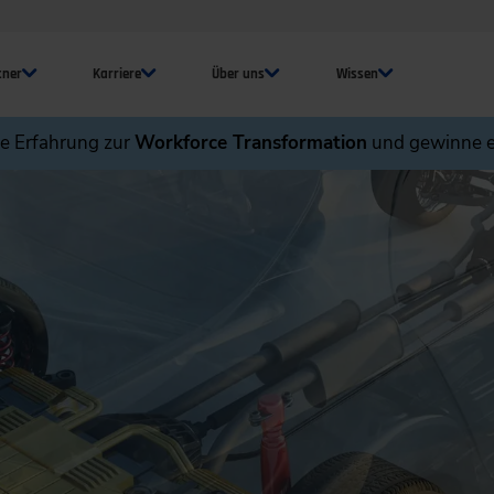
tner
Karriere
Über uns
Wissen
ne Erfahrung zur
Workforce Transformation
und gewinne e