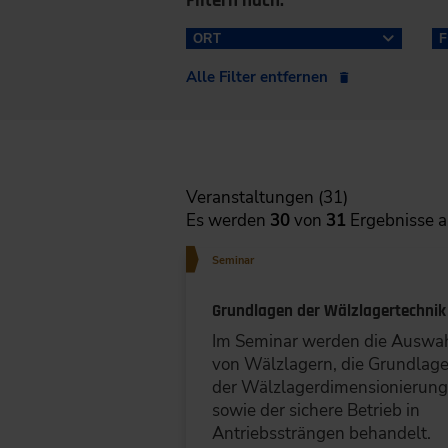
Filtern nach:
ORT
Alle Filter entfernen
Frankfurt a.M. (6)
München (6)
Veranstaltungen (31)
Stuttgart (6)
Es werden
30
von
31
Ergebnisse a
Baden-Baden (4)
Seminar
Düsseldorf/Wuppertal (4)
Grundlagen der Wälzlagertechnik
Duisburg/Essen/Dortmund (2)
Im Seminar werden die Auswa
von Wälzlagern, die Grundlag
Nürnberg (2)
der Wälzlagerdimensionierun
LÖSCHEN
SPEICHER
sowie der sichere Betrieb in
Würzburg (2)
Antriebssträngen behandelt.