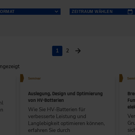
FORMAT
ZEITRAUM WÄHLEN
NÄCHSTE
Seminar (18)
14 TAGE
NÄCHSTE
Tagung/Kongress (7)
Mo
Di
Mi
30 TAGE
1
2
NÄCHSTE
27
28
29
Konferenz (3)
6
MONATE
ngezeigt
3
4
5
NÄCHSTE
Lehrgang (1)
10
11
12
12
Seminar
Semi
MONATE
17
18
19
Expertenforum (1)
Auslegung, Design und Optimierung
Bre
24
25
26
von HV-Batterien
Fun
Spezialtag (1)
hl
31
1
2
ele
Wie Sie HV-Batterien für
en
Ver
verbesserte Leistung und
g
N
LÖSCHEN
SPEICHERN
LÖSCHEN
Gr
Langlebigkeit optimieren können,
sic
erfahren Sie durch