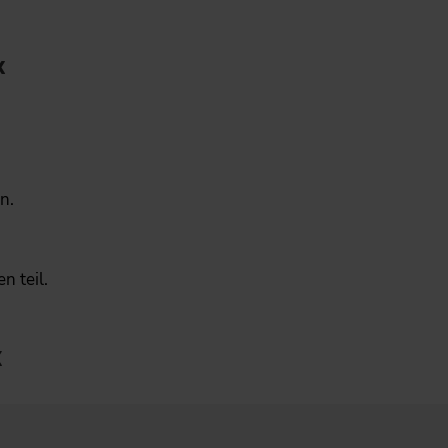
k
n.
 teil.
k