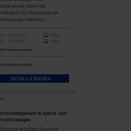
alanalyse sowie die
undlagen zur Messung von
hwingungen kennen.
hführungen
anstaltungsdatum
Veranstaltungsort
03. – 04.11.2026
Online
06. – 07.04.2027
Online
Alle Termine ansehen
Auch Inhouse buchbar
DETAILS & BUCHEN
nar
rmomanagement in Hybrid- und
ktrofahrzeugen
Seminar erhalten Sie einen