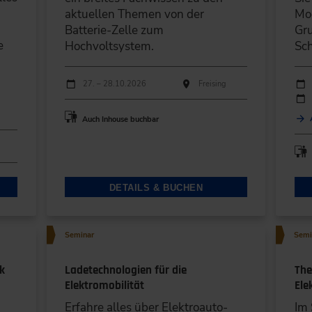
aktuellen Themen von der
Mod
Batterie-Zelle zum
Gr
e
Hochvoltsystem.
Sc
d
Durchführungen
Durc
Veranstaltungsdatum
Veranstaltungsort
Ver
27. – 28.10.2026
Freising
Auch Inhouse buchbar
DETAILS & BUCHEN
Seminar
Semi
k
Ladetechnologien für die
The
Elektromobilität
Ele
Erfahre alles über Elektroauto-
Im 