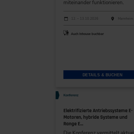
miteinander funktionieren.
Durchführungen
Veranstaltungsdatum
Veranstaltungsort
12. – 13.10.2026
Mannheim
Auch Inhouse buchbar
DETAILS & BUCHEN
Konferenz
Elektrifizierte Antriebssysteme E-
Motoren, hybride Systeme und
Range E…
Die Konferenz vermittelt aktue