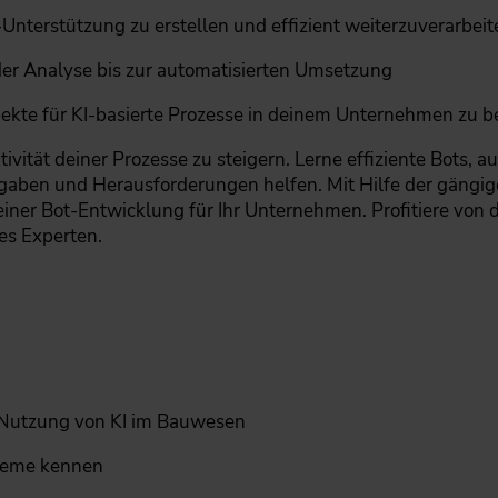
nterstützung zu erstellen und effizient weiterzuverarbeit
der Analyse bis zur automatisierten Umsetzung
ekte für KI-basierte Prozesse in deinem Unternehmen zu b
ivität deiner Prozesse zu steigern. Lerne effiziente Bots,
Aufgaben und Herausforderungen helfen. Mit Hilfe der gängi
einer Bot-Entwicklung für Ihr Unternehmen. Profitiere vo
es Experten.
 Nutzung von KI im Bauwesen
steme kennen