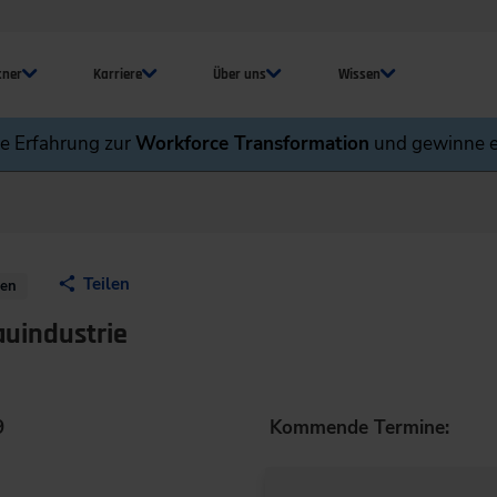
tner
Karriere
Über uns
Wissen
ne Erfahrung zur
Workforce Transformation
und gewinne e
Teilen
nen
auindustrie
9
Kommende Termine: