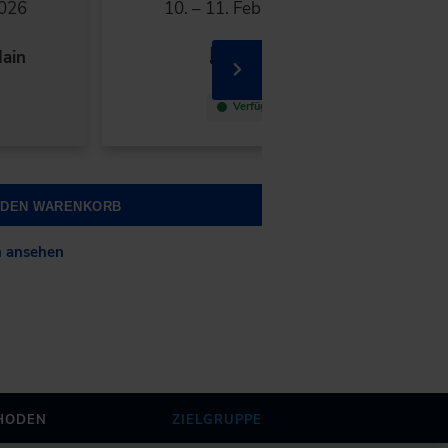
2026
10. – 11. Februar 2027
ain
Online
Verfügbar
N DEN WARENKORB
n ansehen
HODEN
ZIELGRUPPE