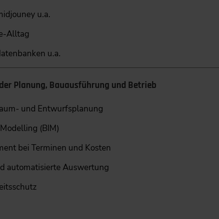
midjouney u.a.
e-Alltag
datenbanken u.a.
der Planung, Bauausführung und Betrieb
 Raum- und Entwurfsplanung
 Modelling (BIM)
ment bei Terminen und Kosten
d automatisierte Auswertung
eitsschutz