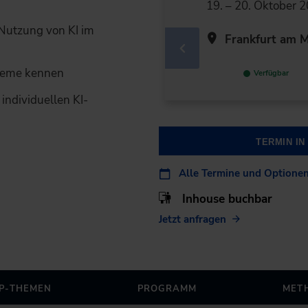
19. – 20. Oktober 
Nutzung von KI im
Frankfurt am M
steme kennen
Verfügbar
individuellen KI-
TERMIN I
Alle Termine und Optione
Inhouse buchbar
Jetzt anfragen
P-THEMEN
PROGRAMM
MET