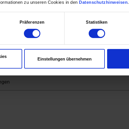
 Unternehmen
formationen zu unseren Cookies in den
Datenschutzhinweisen
Präferenzen
Statistiken
 KI
ies
tionelle Programmierung
Einstellungen übernehmen
ungen