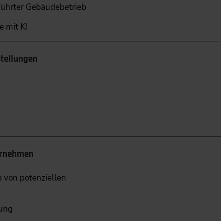
eführter Gebäudebetrieb
e mit KI
stellungen
ernehmen
 von potenziellen
zung