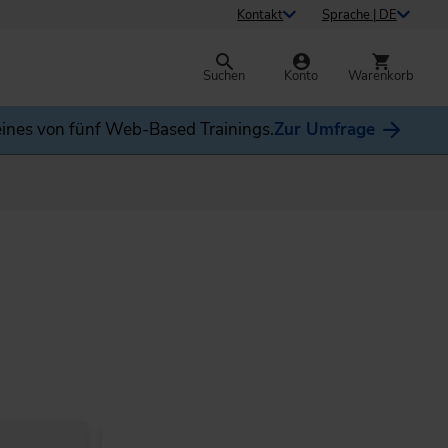
Kontakt
Sprache | DE
Suchen
Konto
Warenkorb
ines von fünf Web-Based Trainings.
Zur Umfrage