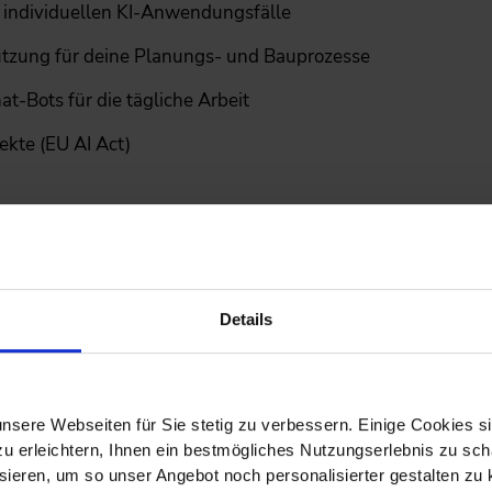
e individuellen KI-Anwendungsfälle
tzung für deine Planungs- und Bauprozesse
-Bots für die tägliche Arbeit
kte (EU AI Act)
lt unsere Weiterbildung "KI in der 
Details
 Schritte für eine KI-Anwendung
2. Tag
08:30 bis 16:00 Uhr
nsere Webseiten für Sie stetig zu verbessern. Einige Cookies s
 erleichtern, Ihnen ein bestmögliches Nutzungserlebnis zu scha
ieren, um so unser Angebot noch personalisierter gestalten zu k