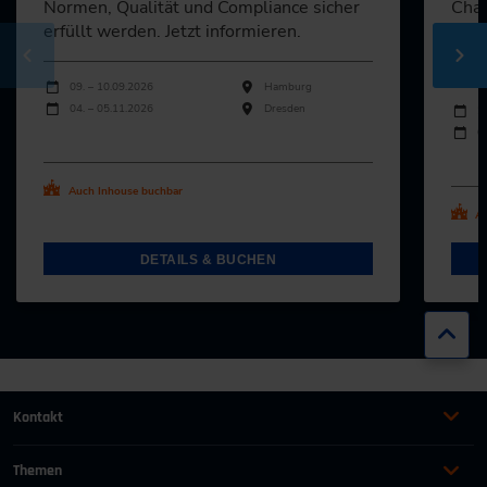
Normen, Qualität und Compliance sicher
Chan
erfüllt werden. Jetzt informieren.
Unte
Vert
Durchführungen
Veranstaltungsdatum
Veranstaltungsort
09. – 10.09.2026
Hamburg
Durch
04. – 05.11.2026
Dresden
Veran
2
0
Alle Termine ansehen
Al
Auch Inhouse buchbar
Au
DETAILS & BUCHEN
Zur
Kontakt
+49 (0)2116214-201
Themen