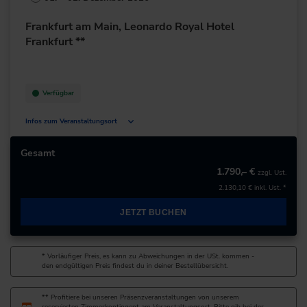
+49 211/6214-201
Frankfurt am Main, Leonardo Royal Hotel
Frankfurt **
Verfügbar
Infos zum Veranstaltungsort
Mailänder Straße 1
60598 Frankfurt am Main
Gesamt
Deutschland
1.790,– €
zzgl. Ust.
2.130,10 €
inkl. Ust. *
+49 69/6802-0
JETZT BUCHEN
zur Website
* Vorläufiger Preis, es kann zu Abweichungen in der USt. kommen -
den endgültigen Preis findest du in deiner Bestellübersicht.
** Profitiere bei unseren Präsenzveranstaltungen von unserem