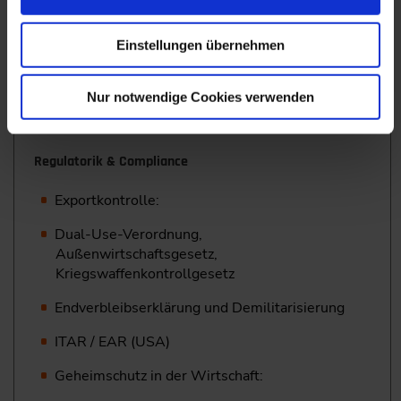
Typische Use Cases:
Unbemannte Systeme
Einstellungen übernehmen
Fahrerassistenz in militärischer Navigation
Nur notwendige Cookies verwenden
E-Mobilität in militärischen Anwendungen
Regulatorik & Compliance
Exportkontrolle:
Dual-Use-Verordnung,
Außenwirtschaftsgesetz,
Kriegswaffenkontrollgesetz
Endverbleibserklärung und Demilitarisierung
ITAR / EAR (USA)
Geheimschutz in der Wirtschaft: