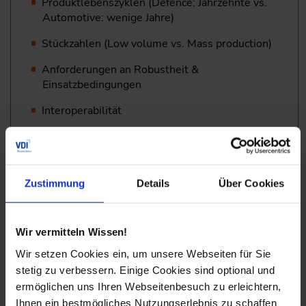
Produktlebenszyklen (Defence: Jahrzehnte vs.
Automotive: wenige Jahre)
Stückzahlen (Low volume vs. Mass production)
Anforderungen an Robustheit &
Einsatzbedingungen
Interoperabilität
Familienfähigkeit
Validierung & Nachweisführung
Zustimmung
Details
Über Cookies
Feststellung der Einsatzreife & Versorgbarkeit
Fähigkeiten & Funktionale Forderungen
Wir vermitteln Wissen!
Wir setzen Cookies ein, um unsere Webseiten für Sie
Vergleich:
stetig zu verbessern. Einige Cookies sind optional und
ISO 26262 (Automotive)
ermöglichen uns Ihren Webseitenbesuch zu erleichtern,
Ihnen ein bestmögliches Nutzungserlebnis zu schaffen