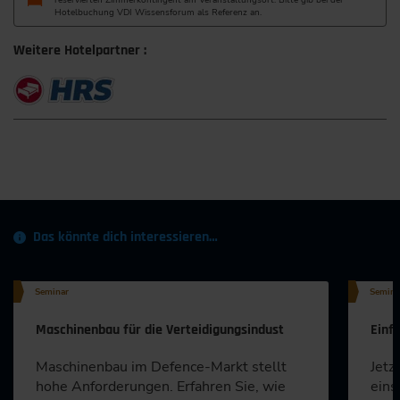
reservierten Zimmerkontingent am Veranstaltungsort. Bitte gib bei der
Hotelbuchung VDI Wissensforum als Referenz an.
Weitere Hotelpartner :
Das könnte dich interessieren…
Seminar
Semina
Maschinenbau für die Verteidigungsindust
Einf
Maschinenbau im Defence-Markt stellt
Jetz
hohe Anforderungen. Erfahren Sie, wie
eins