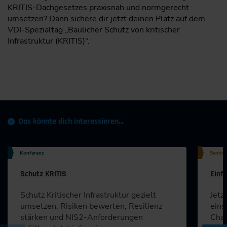
KRITIS-Dachgesetzes praxisnah und normgerecht
umsetzen? Dann sichere dir jetzt deinen Platz auf dem
VDI-Spezialtag „Baulicher Schutz von kritischer
Infrastruktur (KRITIS)“.
Das könnte dich interessieren…
Konferenz
Semina
Schutz KRITIS
Einf
Schutz Kritischer Infrastruktur gezielt
Jetz
umsetzen: Risiken bewerten, Resilienz
eins
stärken und NIS2-Anforderungen
Chan