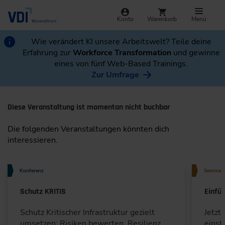
Konto
Warenkorb
Menü
Wie verändert KI unsere Arbeitswelt? Teile deine
Erfahrung zur
Workforce Transformation
und gewinne
eines von fünf Web-Based Trainings.
Zur Umfrage
Diese Veranstaltung ist momentan nicht buchbar
Die folgenden Veranstaltungen könnten dich
interessieren.
Konferenz
Seminar
Schutz KRITIS
Einfü
Schutz Kritischer Infrastruktur gezielt
Jetzt
umsetzen: Risiken bewerten, Resilienz
einst