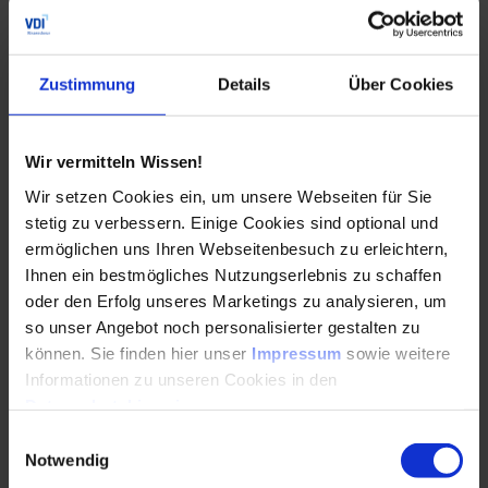
Der Spezialtag „Baulicher Schutz von kritischer
Infrastruktur (KRITIS)“ behandelt u.a. diese Themen:
Zustimmung
Details
Über Cookies
Regulatorische Rahmenbedingungen: Risiko,
Resilienz, Schutzziele und Unsicherheiten
Wir vermitteln Wissen!
Risiko- und Resilienzansatz zum baulichen
Wir setzen Cookies ein, um unsere Webseiten für Sie
Schutz
stetig zu verbessern. Einige Cookies sind optional und
ermöglichen uns Ihren Webseitenbesuch zu erleichtern,
Einbettung technischer Lösungen in ein
Ihnen ein bestmögliches Nutzungserlebnis zu schaffen
Gesamtsicherheitskonzept
oder den Erfolg unseres Marketings zu analysieren, um
Schutzziele und deren Definition
so unser Angebot noch personalisierter gestalten zu
können. Sie finden hier unser
Impressum
sowie weitere
Einschlägige Vorschriften und Normen: KRITIS-
Informationen zu unseren Cookies in den
Dachgesetz, DIN EN und gängige Richtlinien für
Datenschutzhinweisen
.
Bedrohungsszenarien
Einwilligungsauswahl
Von der Gefährdung zur Belastung:
Notwendig
Belastungsphänomene und Ermittlung von