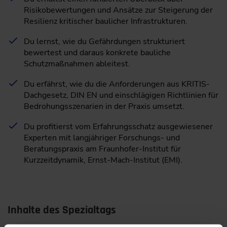
Risikobewertungen und Ansätze zur Steigerung der
Resilienz kritischer baulicher Infrastrukturen.
Du lernst, wie du Gefährdungen strukturiert
bewertest und daraus konkrete bauliche
Schutzmaßnahmen ableitest.
Du erfährst, wie du die Anforderungen aus KRITIS-
Dachgesetz, DIN EN und einschlägigen Richtlinien für
Bedrohungsszenarien in der Praxis umsetzt.
Du profitierst vom Erfahrungsschatz ausgewiesener
Experten mit langjähriger Forschungs- und
Beratungspraxis am Fraunhofer-Institut für
Kurzzeitdynamik, Ernst-Mach-Institut (EMI).
Inhalte des Spezialtags