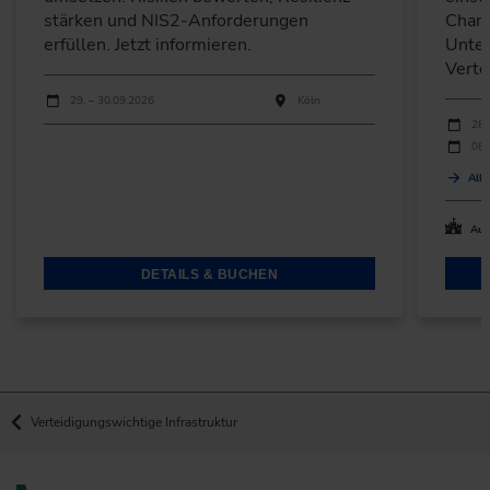
stärken und NIS2-Anforderungen
Chanc
erfüllen. Jetzt informieren.
Unter
Verte
Durchführungen
Veranstaltungsdatum
Veranstaltungsort
29. – 30.09.2026
Köln
Durchfü
Verans
28.
08.
Alle
Auc
DETAILS & BUCHEN
Verteidigungswichtige Infrastruktur