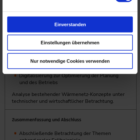
Zusammenspiel zwischen kommunaler
Wärmeplanung, Machbarkeiten und
Transformationspläne nach BEW und
Verantwortungen
Einverstanden
Digitalisierung in Wärmenetzen
Einstellungen übernehmen
Grundlagen zur Differenzierung des Begriffs
Nur notwendige Cookies verwenden
„Digitalisierung“
Digitalisierung zur Optimierung der Planung
und des Betriebs
Analyse bestehender Wärmenetz-Konzepte unter
technischer und wirtschaftlicher Betrachtung.
Zusammenfassung und Abschluss
Abschließende Betrachtung der Themen