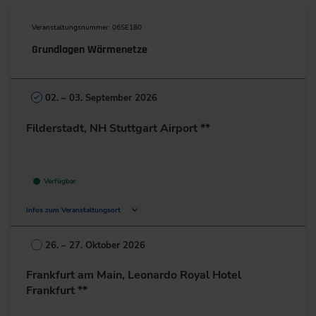
Veranstaltungsnummer: 06SE180
Grundlagen Wärmenetze
02. – 03. September 2026
Filderstadt, NH Stuttgart Airport **
Verfügbar
Infos zum Veranstaltungsort
Bonländer Hauptstr. 145
70794 Filderstadt
26. – 27. Oktober 2026
Deutschland
Frankfurt am Main, Leonardo Royal Hotel
+49 711/7781-0
Frankfurt **
zur Website