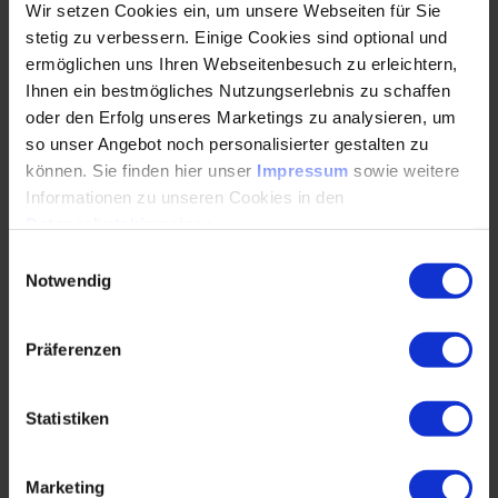
Kostensenkungspotenziale und
Wir setzen Cookies ein, um unsere Webseiten für Sie
Kostenentwicklungen
stetig zu verbessern. Einige Cookies sind optional und
ermöglichen uns Ihren Webseitenbesuch zu erleichtern,
Energiewirtschaftliche Bewertungen
Ihnen ein bestmögliches Nutzungserlebnis zu schaffen
Förderungen
oder den Erfolg unseres Marketings zu analysieren, um
so unser Angebot noch personalisierter gestalten zu
können. Sie finden hier unser
Impressum
sowie weitere
Preisbildung und -entwicklung
Informationen zu unseren Cookies in den
Datenschutzhinweisen
.
Preisbildung
Einwilligungsauswahl
Preisgleitung
Notwendig
Preistranzparenz
Präferenzen
Regulatorischer Rahmen, Finanzierung und Förderung,
Statistiken
Regulatorischer Rahmen
Förderungen, insb. BEW und KWK-G
Marketing