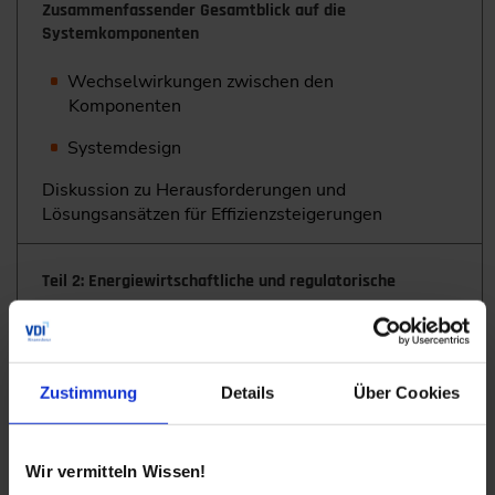
Zusammenfassender Gesamtblick auf die
Systemkomponenten
Wechselwirkungen zwischen den
Komponenten
Systemdesign
Diskussion zu Herausforderungen und
Lösungsansätzen für Effizienzsteigerungen
Teil 2: Energiewirtschaftliche und regulatorische
Betrachtung
Kostenstrukturen
Zustimmung
Details
Über Cookies
Investitionsausgaben CAPEX vs.
Betriebsausgaben OPEX
Wir vermitteln Wissen!