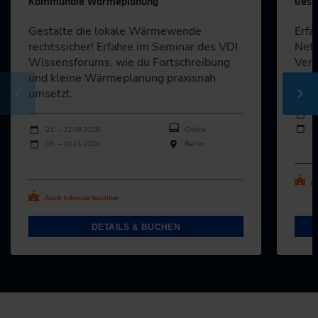
Kommunale Wärmeplanung
Gest
Gestalte die lokale Wärmewende
Erfa
rechtssicher! Erfahre im Seminar des VDI
Netz
Wissensforums, wie du Fortschreibung
Verb
und kleine Wärmeplanung praxisnah
maxi
umsetzt.
Durch
Veran
0
Durchführungen
1
Veranstaltungsdatum
Veranstaltungsort
21. – 22.09.2026
Online
09. – 10.11.2026
Berlin
Al
Alle Termine ansehen
Au
Auch Inhouse buchbar
DETAILS & BUCHEN