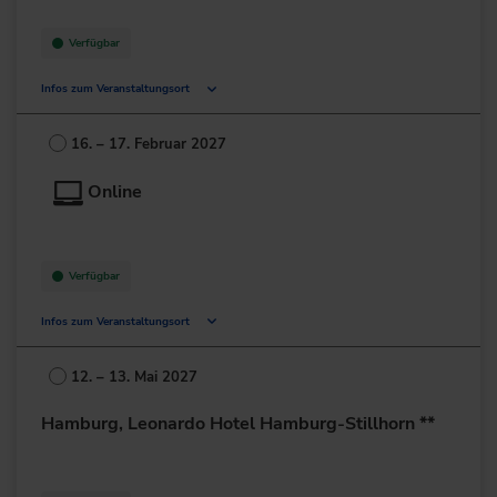
Verfügbar
Infos zum Veranstaltungsort
Mailänder Straße 1
60598 Frankfurt am Main
16. – 17. Februar 2027
Deutschland
Online
+49 69/6802-0
zur Website
Verfügbar
Infos zum Veranstaltungsort
Deutschland
12. – 13. Mai 2027
+49 211/6214-201
Hamburg, Leonardo Hotel Hamburg-Stillhorn **