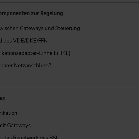
Komponenten zur Regelung
zwischen Gateways und Steuerung
nd des VDE/DKE/FFN
ationsadapter-Einheit (HKE)
lbarer Netzanschluss?
ben
ikation
mit Gateways
r das Regelwerk des BSI