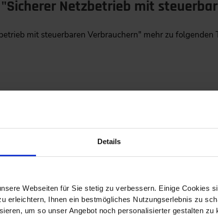
"Sicherer Netzbetrieb mit steuerba
zbetrieb mit steuerbaren Verbrauchern" mehr zu folgenden
tzung der Energiewende
Details
tätswende
etriebsgesetzes
nsere Webseiten für Sie stetig zu verbessern. Einige Cookies s
 Steuerbare Verbraucher (§14a EnWG)
 erleichtern, Ihnen ein bestmögliches Nutzungserlebnis zu scha
erbarer Erzeuger und steuerbarer Verbraucher
ieren, um so unser Angebot noch personalisierter gestalten zu k