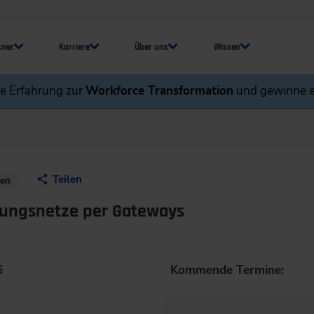
tner
Karriere
Über uns
Wissen
ne Erfahrung zur
Workforce Transformation
und gewinne e
Teilen
nen
nungsnetze per Gateways
6
Kommende Termine: