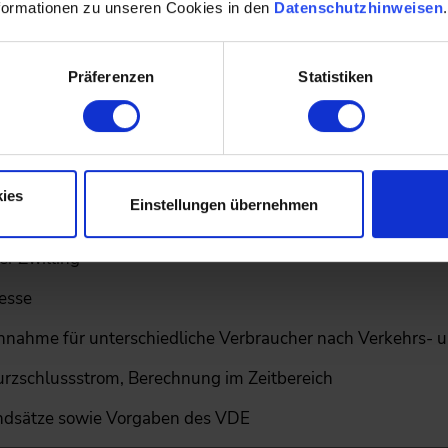
formationen zu unseren Cookies in den
Datenschutzhinweisen
lättung
erbrauchgeräte & Erzeuger (TAB/TAR)
Präferenzen
Statistiken
üsse
 und Verbrauchern
ies
Einstellungen übernehmen
rten Steuerung
er Zwilling
zesse
nnahme für unterschiedliche Verbraucher nach Verkehrs- 
urzschlussstrom, Berechnung im Zeitbereich
ndsätze sowie Vorgaben des VDE