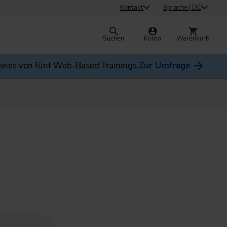
Kontakt
Sprache | DE
Suchen
Konto
Warenkorb
ines von fünf Web-Based Trainings.
Zur Umfrage