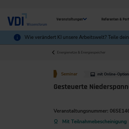
Veranstaltungen
Referenten & Par
Wie verändert KI unsere Arbeitswelt? Teile dei
Energienetze & Energiespeicher
Seminar
mit Online-Optio
Gesteuerte Niederspan
Veranstaltungsnummer: 06SE14
Mit Teilnahmebescheinigung