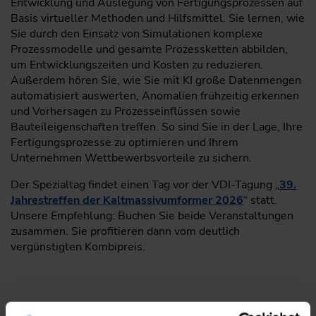
Entwicklung und Auslegung von Fertigungsprozessen auf
Basis virtueller Methoden und Hilfsmittel. Sie lernen, wie
Sie durch den Einsatz von Simulationen komplexe
Prozessmodelle und gesamte Prozessketten abbilden,
um Entwicklungszeiten und Kosten zu reduzieren.
Außerdem hören Sie, wie Sie mit KI große Datenmengen
automatisiert auswerten, Anomalien frühzeitig erkennen
und Vorhersagen zu Prozesseinflüssen sowie
Bauteileigenschaften treffen. So sind Sie in der Lage, Ihre
Fertigungsprozesse zu optimieren und Ihrem
Unternehmen Wettbewerbsvorteile zu sichern.
Der Spezialtag findet einen Tag vor der VDI-Tagung „
39.
Jahrestreffen der Kaltmassivumformer 2026
“ statt.
Unsere Empfehlung: Buchen Sie beide Veranstaltungen
zusammen. Sie profitieren dann vom deutlich
vergünstigten Kombipreis.