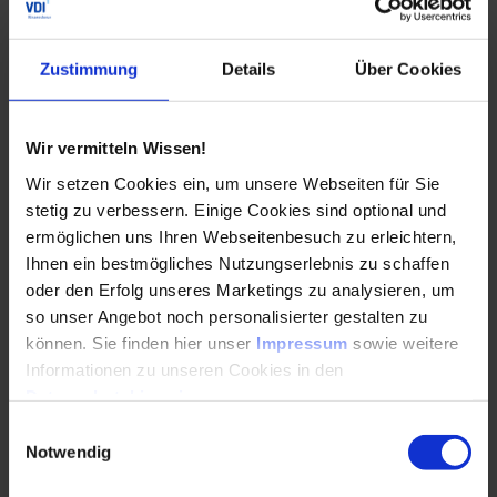
Vorteile
Zustimmung
Details
Über Cookies
Sie erhalten Grundlagenwissen zum Einsatz von
Simulationen in der Fertigungstechnik.
Sie erfahren, wie Sie Simulationsergebnisse
Wir vermitteln Wissen!
interpretieren und für die Prozessoptimierung
Wir setzen Cookies ein, um unsere Webseiten für Sie
nutzen.
stetig zu verbessern. Einige Cookies sind optional und
Sie hören, welche neuen Möglichkeiten Künstliche
ermöglichen uns Ihren Webseitenbesuch zu erleichtern,
Intelligenz in verschiedenen Anwendungsfeldern der
Ihnen ein bestmögliches Nutzungserlebnis zu schaffen
Fertigungstechnik eröffnet.
oder den Erfolg unseres Marketings zu analysieren, um
so unser Angebot noch personalisierter gestalten zu
können. Sie finden hier unser
Impressum
sowie weitere
Informationen zu unseren Cookies in den
Schwerpunkte der Veranstaltung
Datenschutzhinweisen
.
Einwilligungsauswahl
Notwendig
Der Spezialtag „Numerische Simulation und KI in der
Fertigungstechnik“ behandelt u.a. diese Themen: