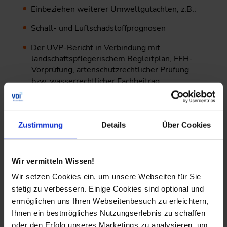
Einbeziehen weiterer Umweltgutachten, z.B.:
Schall- und Luftschadstoffprognosen
Der UVP-Bericht in Verbindung mit
landschaftspflegerischem Begleitplan, FFH-
Vorprüfung, artenschutzrechtlicher Prüfung
bzw. wasserrechtlicher Fachbeitrag
Wie stellt man Maßnahmen zur Vermeidung,
Verminderung oder zum Ausgleich von
Beeinträchtigungen dar?
Zustimmung
Details
Über Cookies
Was ist die Alternativenprüfung und in welcher
Detailtiefe
Wir vermitteln Wissen!
müssen Alternativen angeführt werden?
Wir setzen Cookies ein, um unsere Webseiten für Sie
Wie wird die zusammenfassende Darstellung
stetig zu verbessern. Einige Cookies sind optional und
der Auswirkungen strukturiert?
ermöglichen uns Ihren Webseitenbesuch zu erleichtern,
Übung: Betrachtung eines fiktiven Vorhabens
Ihnen ein bestmögliches Nutzungserlebnis zu schaffen
oder den Erfolg unseres Marketings zu analysieren, um