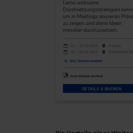
Lerne wirksame
Durchsetzungsstrategien kenn
um in Meetings souverän Präs
zu zeigen und deine Ideen
messbar durchzusetzen.
Durchführungen
Veranstaltungsdatum
Veranstaltungsort
19. – 20.10.2026
Freising
25. – 26.02.2027
Frankfurt am Ma
Alle Termine ansehen
Auch Inhouse buchbar
DETAILS & BUCHEN