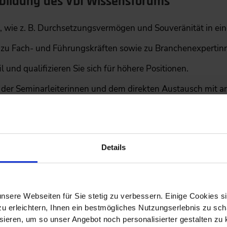
erbildung des VDI Wissensforums
, wie z. B. Durchsetzungsvermögen und Souveränität in ei
 zu Fach- und Führungskräften sowie zu Branchenexpertin
il und qualifizieren Sie sich für höhere Positionen.
se der Seminarleiterinnen und dem direkten Austausch mit 
 nach Abschluss des Seminars.
Ingenieurinnen und Frauen in der Technik unterstützt Sie 
hrungskompetenz zu stärken.
Lernen Sie von erfahrenen E
Details
setzen und sich durch den Einsatz von Körpersprache, R
te Programm ermöglicht Ihnen den direkten Austausch mit 
l zu erweitern und Ihr Netzwerk zu stärken.
Nach erfolg
ahme bescheinigt. Das Weiterbildungsangebot speziell für we
nsere Webseiten für Sie stetig zu verbessern. Einige Cookies s
für Ihre berufliche Entwicklung
und gibt Ihnen das nötige
 erleichtern, Ihnen ein bestmögliches Nutzungserlebnis zu scha
ieren, um so unser Angebot noch personalisierter gestalten zu k