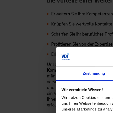
Die Vorteile einer Weit
Erweitern Sie Ihre Kompetenzen
Knüpfen Sie wertvolle Kontakte
Schärfen Sie Ihr berufliches Prof
Profitieren Sie von der Experti
Erhalten Sie ein VDI-Zertifikat
Unser Weiterbildungsprogramm für 
Kommunikationsfähigkeit und Fü
Zustimmung
männerdominierten Umfeld durchzu
verschaffen. Das praxisorientier
und hilft Ihnen so, Ihren
Blickwinke
Wir vermitteln Wissen!
ein VDI-Zertifikat, das Ihre Teiln
Wir setzen Cookies ein, um u
Ihnen den
entscheidenden Impuls 
uns Ihren Webseitenbesuch zu
erfolgreich zu sein.
unseres Marketings zu analys