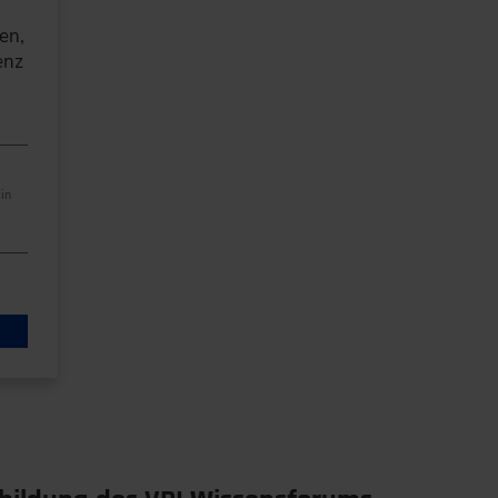
31
1
2
en,
enz
LÖSCHEN
in