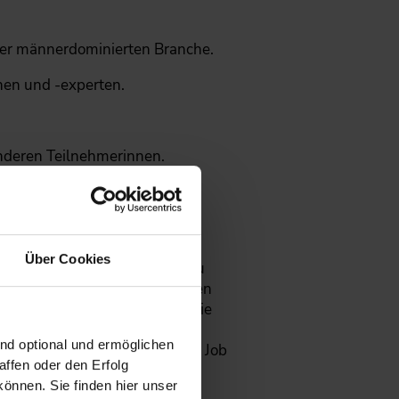
ner männerdominierten Branche.
nen und -experten.
anderen Teilnehmerinnen.
dabei, Ihre
Souveränität,
xpertinnen, sich in einem
Über Cookies
hetorik und Stimme Respekt zu
anderen Seminarteilnehmerinnen
reichem Abschluss erhalten Sie
ibliche Ingenieurinnen bietet
ind optional und ermöglichen
 Selbstvertrauen, um in Ihrem Job
ffen oder den Erfolg
önnen. Sie finden hier unser