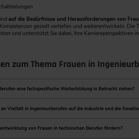
achabteilungen
sind
auf die Bedürfnisse und Herausforderungen von Frau
e Kompetenzen gezielt vertiefen und weiterentwickeln. Die
Position und unterstützt Sie dabei, Ihre Karriereperspektive
agen zum Thema Frauen in Ingenieurb
erufen eine fachspezifische Weiterbildung in Betracht ziehen?
ten Ingenieurinnen und weiblichen Fachkräften in technisch
 Vielfalt in Ingenieurberufen auf die Industrie und die Gesells
mpetenzen zu erwerben und Netzwerke aufzubauen. Die Kurs
dung von Geschlechterstereotypen zu meistern und förder
eurberufen kann sowohl für die Industrie als auch für die G
rten Bereich.
ntwicklung von Frauen in technischen Berufen fördern?
häufig zu eingeschränkter Kreativität und Innovation. Viel
ktiven und Lösungsansätze. Für die Gesellschaft bedeutet e