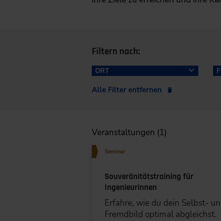
Filtern nach:
ORT
Alle Filter entfernen
Berlin (1)
Frankfurt a.M. (1)
Veranstaltungen (1)
München (1)
Seminar
Souveränitätstraining für
Ingenieurinnen
LÖSCHEN
SPEICHER
Erfahre, wie du dein Selbst- u
Fremdbild optimal abgleichst.