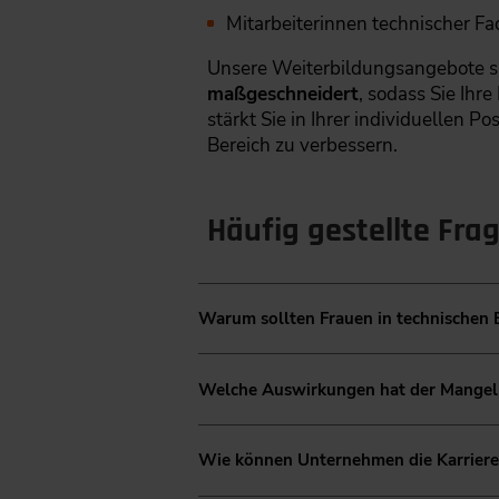
Mitarbeiterinnen technischer F
Unsere Weiterbildungsangebote 
maßgeschneidert
, sodass Sie Ihr
stärkt Sie in Ihrer individuellen 
Bereich zu verbessern.
Häufig gestellte Fr
Warum sollten Frauen in technischen B
Spezialisierte Weiterbildungen bie
Welche Auswirkungen hat der Mangel an
Fähigkeiten zu vertiefen, neue Ko
Herausforderungen wie die Überwin
Ein geringer Frauenanteil in Ingeni
Frauen in einem oft männerdominie
Wie können Unternehmen die Karrieree
Ein homogenes Arbeitsumfeld führt 
der Regel auch vielfältigere Perspe