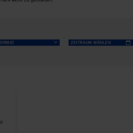
FORMAT
ZEITRAUM WÄHLEN
NÄCHSTE
Seminar (1)
14 TAGE
NÄCHSTE
Mo
Di
Mi
30 TAGE
NÄCHSTE
27
28
29
LÖSCHEN
SPEICHERN
6
MONATE
3
4
5
NÄCHSTE
10
11
12
12
MONATE
17
18
19
N
nd
24
25
26