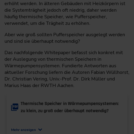
erhöht werden. In älteren Gebäuden mit Heizkörpern ist
die Systemträgheit jedoch oft niedrig, daher werden
häufig thermische Speicher, wie Pufferspeicher,
verwendet, um die Trägheit zu erhöhen.
Aber wie groß sollten Pufferspeicher ausgelegt werden
und sind sie überhaupt notwendig?
Das nachfolgende Whitepaper befasst sich konkret mit
der Auslegung von thermischen Speichern in
Wärmepumpensystemen. Fundierte Antworten aus
aktueller Forschung liefern die Autoren Fabian Wüllhorst,
Dr. Christian Vering, Univ.-Prof. Dr. Dirk Müller und
Marius Haas der RWTH Aachen.
Thermische Speicher in Wärmepumpensystemen:
zu klein, zu groß oder überhaupt notwendig?
Autor*innen: Fabian Wüllhorst, Dr.-Ing. Christian Vering, Univ.-Prof. Dr.-Ing. Dirk
Müller, Marius Haas
Mehr anzeigen