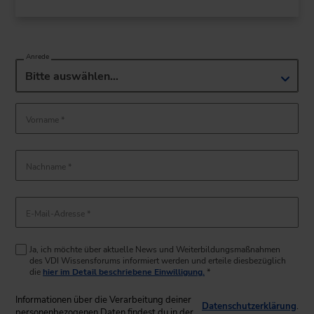
Anrede
Bitte auswählen…
Vorname *
Nachname *
E-Mail-Adresse *
Ja, ich möchte über aktuelle News und Weiterbildungsmaßnahmen
des VDI Wissensforums informiert werden und erteile diesbezüglich
die
hier im Detail beschriebene Einwilligung.
*
Informationen über die Verarbeitung deiner
Datenschutzerklärung
.
personenbezogenen Daten findest du in der