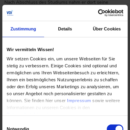
Nach Abschluss des Studiums nahm er dort seine
Tätigkeit als wissenschaftlicher Mitarbeiter am Lehrstuhl
für Gebäude- und Raumklimatechnik auf. Fabian
Wüllhorst konzentriert sich auf Methoden zur
Optimierung und Vereinfachung von Planungsprozessen
Zustimmung
Details
Über Cookies
mithilfe detaillierter, dynamischer Modelle von
Gebäudeenergiesystemen.
Wir vermitteln Wissen!
Wir setzen Cookies ein, um unsere Webseiten für Sie
stetig zu verbessern. Einige Cookies sind optional und
ermöglichen uns Ihren Webseitenbesuch zu erleichtern,
Ihnen ein bestmögliches Nutzungserlebnis zu schaffen
oder den Erfolg unseres Marketings zu analysieren, um
so unser Angebot noch personalisierter gestalten zu
können. Sie finden hier unser
Impressum
sowie weitere
Informationen zu unseren Cookies in den
Datenschutzhinweisen
.
Einwilligungsauswahl
Notwendig