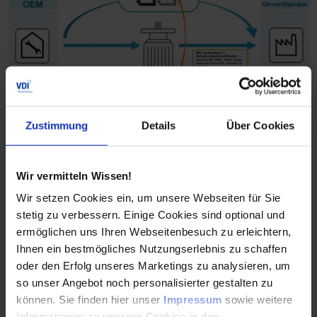
Das Schaubild zeigt den Datenaustausch zwischen Hersteller 
Regelwerke und Standards
Zustimmung
Details
Über Cookies
Normen wie die Richtlinie VDI 2770 und
Standardisierungsverfahren wie iiRDS erleichtern die
Wir vermitteln Wissen!
Implementierung. Diese Regelwerke schaffen eine klare
Struktur und fördern die Akzeptanz digitaler Typenschilder.
Wir setzen Cookies ein, um unsere Webseiten für Sie
stetig zu verbessern. Einige Cookies sind optional und
ermöglichen uns Ihren Webseitenbesuch zu erleichtern,
Der Digitale Produktpass: Eine
Ihnen ein bestmögliches Nutzungserlebnis zu schaffen
Weiterentwicklung
oder den Erfolg unseres Marketings zu analysieren, um
so unser Angebot noch personalisierter gestalten zu
können. Sie finden hier unser
Impressum
sowie weitere
Der Digitale Produktpass erweitert das Konzept des
Informationen zu unseren Cookies in den