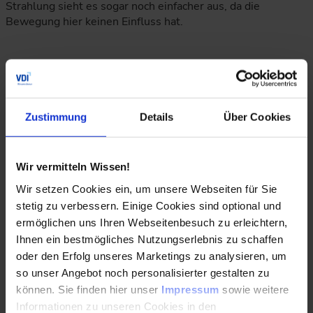
Strahlung sieht es sogar noch einfacher aus, da die
Bewegung hier keinen Einfluss hat.
Reduktionsprozeduren ermöglichen schnelle
Systemsimulation
Zustimmung
Details
Über Cookies
Neben der Feldsimulation lässt sich das gesamte Verhalten
der Wirbelstrombremse zusätzlich in einer
Wir vermitteln Wissen!
Systemsimulation betrachten. Dazu werden vom
Wir setzen Cookies ein, um unsere Webseiten für Sie
Simulationsspezialisten CADFEM entwickelte
Reduktionsprozeduren verwendet, um elektromagnetische
stetig zu verbessern. Einige Cookies sind optional und
und thermische Systembausteine zu generieren. Das
ermöglichen uns Ihren Webseitenbesuch zu erleichtern,
elektromagnetische Modell geht dabei in ein nichtlineares,
Ihnen ein bestmögliches Nutzungserlebnis zu schaffen
statisches Reduced Order Model (ROM) über und das
oder den Erfolg unseres Marketings zu analysieren, um
thermische Modell in ein lineares, transientes ROM. Die
so unser Angebot noch personalisierter gestalten zu
beiden ROMs tauschen dabei Verlust- und
können. Sie finden hier unser
Impressum
sowie weitere
Temperaturkoeffizienten aus und können einen gesamten
Informationen zu unseren Cookies in den