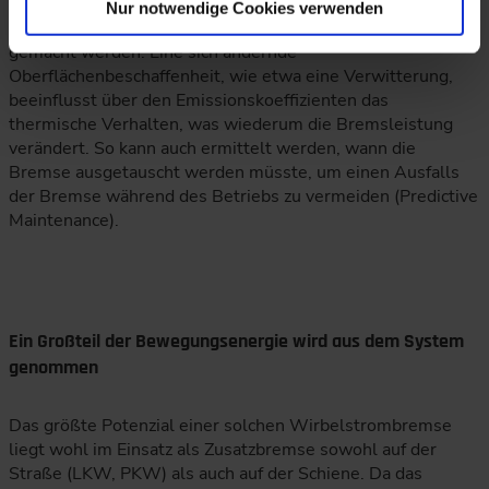
Mit einem Digitalen Zwilling können ebenso Prognosen zur
Nur notwendige Cookies verwenden
Arbeitsweise der Bremse nach mehreren Betriebsstunden
gemacht werden. Eine sich ändernde
Oberflächenbeschaffenheit, wie etwa eine Verwitterung,
beeinflusst über den Emissionskoeffizienten das
thermische Verhalten, was wiederum die Bremsleistung
verändert. So kann auch ermittelt werden, wann die
Bremse ausgetauscht werden müsste, um einen Ausfalls
der Bremse während des Betriebs zu vermeiden (Predictive
Maintenance).
Ein Großteil der Bewegungsenergie wird aus dem System
genommen
Das größte Potenzial einer solchen Wirbelstrombremse
liegt wohl im Einsatz als Zusatzbremse sowohl auf der
Straße (LKW, PKW) als auch auf der Schiene. Da das