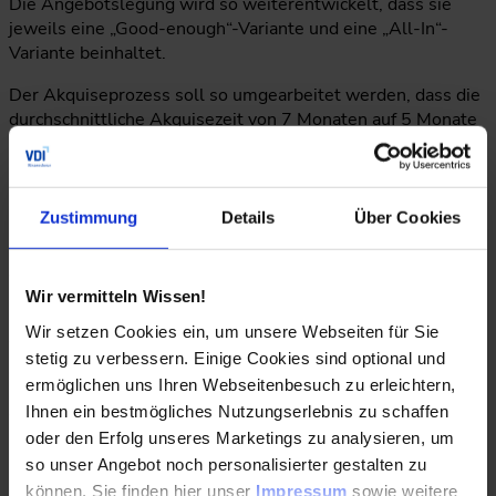
Die Angebotslegung wird so weiterentwickelt, dass sie
jeweils eine „Good-enough“-Variante und eine „All-In“-
Variante beinhaltet.
Der Akquiseprozess soll so umgearbeitet werden, dass die
durchschnittliche Akquisezeit von 7 Monaten auf 5 Monate
reduziert wird.
Entwicklungsperspektive
Zustimmung
Details
Über Cookies
Verhältnis zwischen Umsatz alter Produktgruppe und
Wir vermitteln Wissen!
Umsatz neuer Produktgruppe.
Wir setzen Cookies ein, um unsere Webseiten für Sie
Vertriebstraining mit dem Ziel, die Bedürfnisse/Wünsche
stetig zu verbessern. Einige Cookies sind optional und
der verschiedenen Stakeholder im Buying Center besser zu
ermöglichen uns Ihren Webseitenbesuch zu erleichtern,
erkennen und miteinander zu verzahnen. Messgröße ist die
Ihnen ein bestmögliches Nutzungserlebnis zu schaffen
Verringerung der fachlichen Kontroversen, in den
oder den Erfolg unseres Marketings zu analysieren, um
nachfolgenden Vertriebsschritten.
so unser Angebot noch personalisierter gestalten zu
Erarbeitung einer erweiterten Provisionsregel, welche den
können. Sie finden hier unser
Impressum
sowie weitere