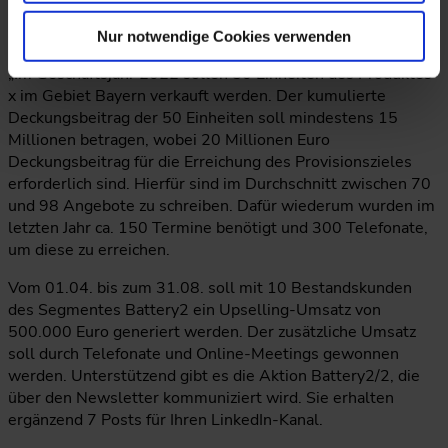
definieren und die Erfahrung der Vertriebsmitarbeiter
einzubeziehen:
Nur notwendige Cookies verwenden
„Im Geschäftsjahr 2022 sollen 50 Einheiten des Produktes
x im Gebiet Bayern verkauft werden. Der kumulierte
Deckungsbeitrag der 50 Einheiten soll mindestens 15
Millionen betragen, wobei 20 Millionen Euro
Deckungsbeitrag für die Erreichung des Provisionszieles
erforderlich sind. Hierfür sind im Durchschnitt zwischen 70
und 98 Angebote zu schreiben. Dafür wiederum wurden im
letzten Jahr ca. 150 Termine benötigt und 300 Telefonate,
um diese zu erreichen.
Vom 01.04. bis zum 31.08. soll mit 10 Bestandskunden
des Segmentes Battery2 ein Upselling-Umsatz von
500.000 Euro generiert werden. Der zusätzliche Umsatz
soll durch Telefonate und Online-Meetings gewonnen
werden. Unterstützend gibt es die Aktion Battery2/2, die
über den Newsletter kommuniziert wird. Sie erhalten
ergänzend 7 Posts für Ihren LinkedIn-Kanal.