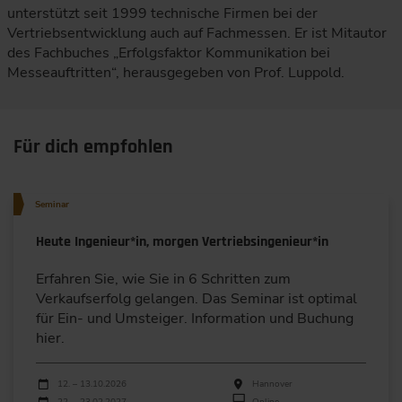
unterstützt seit 1999 technische Firmen bei der
Vertriebsentwicklung auch auf Fachmessen. Er ist Mitautor
des Fachbuches „Erfolgsfaktor Kommunikation bei
Messeauftritten“, herausgegeben von Prof. Luppold.
Für dich empfohlen
Seminar
Heute Ingenieur*in, morgen Vertriebsingenieur*in
Erfahren Sie, wie Sie in 6 Schritten zum
Verkaufserfolg gelangen. Das Seminar ist optimal
für Ein- und Umsteiger. Information und Buchung
hier.
Durchführungen
Veranstaltungsdatum
Veranstaltungsort
12. – 13.10.2026
Hannover