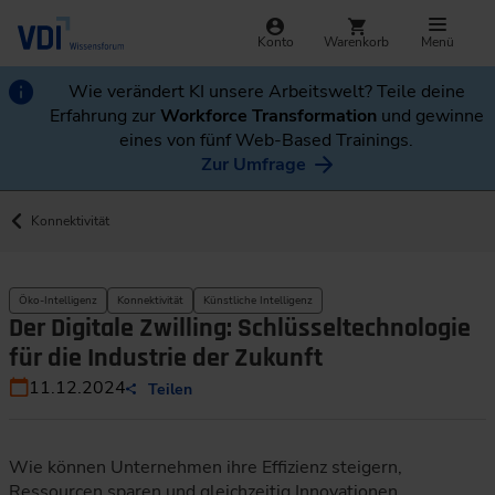
Konto
Warenkorb
Menü
Wie verändert KI unsere Arbeitswelt? Teile deine
Erfahrung zur
Workforce Transformation
und gewinne
eines von fünf Web-Based Trainings.
Zur Umfrage
Konnektivität
Öko-Intelligenz
Konnektivität
Künstliche Intelligenz
Der Digitale Zwilling: Schlüsseltechnologie
für die Industrie der Zukunft
11.12.2024
Teilen
Wie können Unternehmen ihre Effizienz steigern,
Ressourcen sparen und gleichzeitig Innovationen