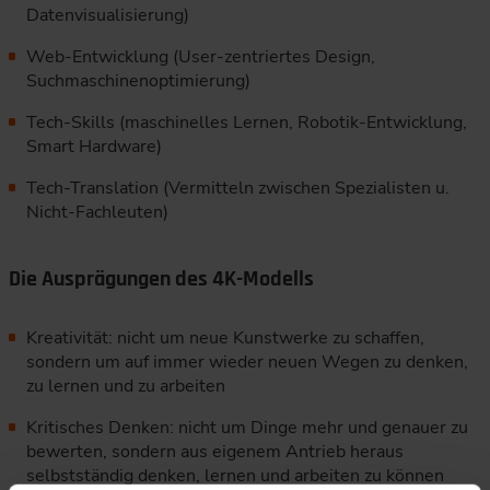
Datenvisualisierung)
Web-Entwicklung (User-zentriertes Design,
Suchmaschinenoptimierung)
Tech-Skills (maschinelles Lernen, Robotik-Entwicklung,
Smart Hardware)
Tech-Translation (Vermitteln zwischen Spezialisten u.
Nicht-Fachleuten)
Die Ausprägungen des 4K-Modells
Kreativität: nicht um neue Kunstwerke zu schaffen,
sondern um auf immer wieder neuen Wegen zu denken,
zu lernen und zu arbeiten
Kritisches Denken: nicht um Dinge mehr und genauer zu
bewerten, sondern aus eigenem Antrieb heraus
selbstständig denken, lernen und arbeiten zu können