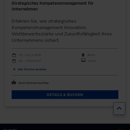
Strategisches Kompetenzmanagement für
Unternehmen
Erfahren Sie, wie strategisches
Kompetenzmanagement Innovation,
Wettbewerbsstärke und Zukunftsfähigkeit Ihres
Unternehmens sichert.
Durchführungen
Veranstaltungsdatum
Veranstaltungsort
19. – 20.11.2026
Berlin
28. – 29.04.2027
Online
Alle Termine ansehen
Auch Inhouse buchbar
DETAILS & BUCHEN
Zur