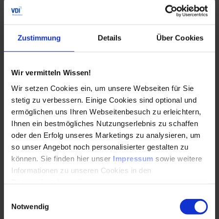
Kollaboration: nicht um noch besser selbstständige
Arbeitsschritte in der Organisation miteinander zu
verzahnen, sondern um gemeinsam mit anderen im
Zustimmung
Details
Über Cookies
Gruppenprozess denken, lernen und arbeiten zu können
Kommunikation: nicht um sich akkurater auszudrücken
Wir vermitteln Wissen!
und besser die mobilen Endgeräte zu bedienen, sondern
um eigenes Denken, Lernen und Arbeiten mit höherem
Wir setzen Cookies ein, um unsere Webseiten für Sie
Gewinn (mit-)teilen zu können
stetig zu verbessern. Einige Cookies sind optional und
ermöglichen uns Ihren Webseitenbesuch zu erleichtern,
Die Konsequenzen der Automatisierung
Ihnen ein bestmögliches Nutzungserlebnis zu schaffen
oder den Erfolg unseres Marketings zu analysieren, um
so unser Angebot noch personalisierter gestalten zu
Da alle Abläufe, die automatisierbar sind, automatisiert
können. Sie finden hier unser
Impressum
sowie weitere
werden, werden unpersönliche Jobs, die also keine
Informationen zu unseren Cookies in den
persönliche Anwesenheit erfordern, verlagert (Offshoring).
Datenschutzhinweisen
.
Auf die nicht automatisierbaren Beschäftigungen und
Tätigkeiten und die daraus resultierenden neuen Jobs
Einwilligungsauswahl
müssen die Lernenden vorbereitet werden. In Zukunft
Notwendig
werden nicht automatisierbare Arbeiten benötigt, die eine