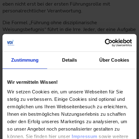
eben nicht erst bei der ersten Führungsrolle mit
personalrechtlicher Verantwortung.
Die Formel „Führung ohne disziplinarische
Weisungsbefugnis“ führt in die Irre. Jeder, der eine Aufgabe
hat, deren Erfüllung von anderen abhängig ist, hat ein
Führungsmandat – egal, wo er in der Hierarchie steht. In
modernen Unternehmen trifft das auf fast alle Stellen zu.
Sobald ich einen Führungsjob habe, gehört es auch zu
Zustimmung
Details
Über Cookies
meiner Verantwortung, die gesamte Bandbreite von
Führungsaufgaben zu erfüllen. Ich würde meinen Job als
fachliche Führungskraft nicht machen, wenn ich nicht
Wir vermitteln Wissen!
klarstellen würde, was genau ich bis wann für die
Joberfüllung brauche und wenn ich nicht nachfragen würde,
Wir setzen Cookies ein, um unsere Webseiten für Sie
was in der Kommunikation besser gemacht werden kann.
stetig zu verbessern. Einige Cookies sind optional und
ermöglichen uns Ihren Webseitenbesuch zu erleichtern,
Ihnen ein bestmögliches Nutzungserlebnis zu schaffen
Wir sind alle Führungskräfte, sobald wir
oder den Erfolg unseres Marketings zu analysieren, um
Verantwortung dafür bekommen, was andere tun
so unser Angebot noch personalisierter gestalten zu
können. Sie finden hier unser
Impressum
sowie weitere