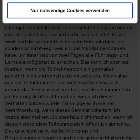
Führungskräfte. Ich habe nicht einmal einen
Arbeitsvertrag mit deinem Unternehmen und doch bin ich
Nur notwendige Cookies verwenden
zwei Tage lang Leiter des Seminars, bestimme darüber,
wann und wie lange die Pausen sind und mit welchen
Übungen und Inhalten wir die gesetzten Ziele am besten
erreichen. Und das passiert nicht, weil ich alles besser
weiß und die vermeintlich bessere Persönlichkeit bin,
sondern schlichtweg, weil ich das Mandat bekommen
habe, um innerhalb von zwei Tagen alle Führungs- und
Lernziele möglichst zu erreichen. Das kann ich aber nur
machen, wenn die Teilnehmenden einigermaßen
pünktlich sind und konstruktiv mitarbeiten. Wenn also
nun ein Teilnehmende, aus welchen Gründen auch
immer, das Seminar massiv stört, würde ich meinen Job
als Führungskraft nicht machen, wenn ich dieses
Verhalten dulden würde. Dann läge es in meiner
Verantwortung, wenn dieses Seminar scheitert. Ich
würde aber meinen Job ebenfalls nicht machen, wenn ich
diese/n störende/n Teilnehmende/n öffentlich abmahne.
Das geschieht nicht nur bei Meetings und
Besprechungen, sondern auch sehr gerne in Mailverkehr