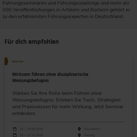
Führungsseminaren und Führungscoachings und mehr als
500 Veröffentlichungen in Artikeln und Büchern gehört er
zu den erfahrensten Führungsexperten in Deutschland.
Für dich empfohlen
Seminar
Wirksam führen ohne disziplinarische
Weisungsbefugnis
Stärken Sie Ihre Rolle beim Führen ohne
Weisungsbefugnis: Erleben Sie Tools, Strategien
und Praxiswissen für mehr Wirkung. Jetzt Seminar
entdecken.
Durchführungen
Veranstaltungsdatum
Veranstaltungsort
24. – 25.08.2026
Düsseldorf
16. – 17.11.2026
Freising