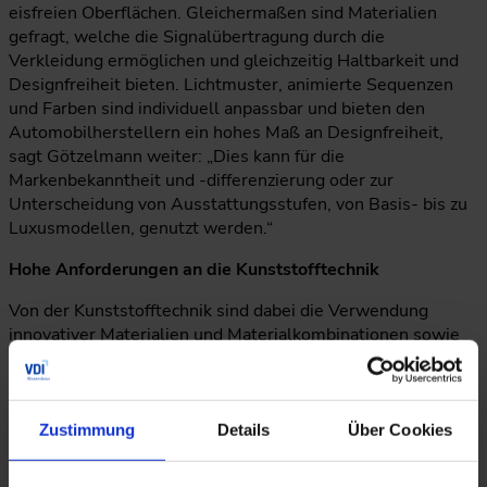
eisfreien Oberflächen. Gleichermaßen sind Materialien
gefragt, welche die Signalübertragung durch die
Verkleidung ermöglichen und gleichzeitig Haltbarkeit und
Designfreiheit bieten. Lichtmuster, animierte Sequenzen
und Farben sind individuell anpassbar und bieten den
Automobilherstellern ein hohes Maß an Designfreiheit,
sagt Götzelmann weiter: „Dies kann für die
Markenbekanntheit und -differenzierung oder zur
Unterscheidung von Ausstattungsstufen, von Basis- bis zu
Luxusmodellen, genutzt werden.“
Hohe Anforderungen an die Kunststofftechnik
Von der Kunststofftechnik sind dabei die Verwendung
innovativer Materialien und Materialkombinationen sowie
ausgereifte Prozesstechnologien gefragt. Da die dekorative
Oberfläche durch die Verwendung verschiedener Schichten
erreicht wird, einschließlich siebbedruckter Folie oder
dekorierter Basislack-Transferfolie, sind die
Zustimmung
Details
Über Cookies
Designoptionen nahezu unbegrenzt. „Das ist ein hoch
spannendes Feld für die Kunststofftechnik, verbunden mit