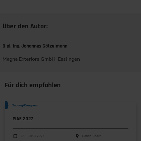
Über den Autor:
Dipl.-Ing. Johannes Götzelmann
Magna Exteriors GmbH, Esslingen
Für dich empfohlen
Tagung/Kongress
PIAE 2027
Durchführungen
Veranstaltungsdatum
Veranstaltungsort
17. – 18.03.2027
Baden-Baden