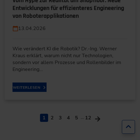
Vom Hype zur Realität am Shopfloor: Neue
Entwicklungen für effizienteres Engineering
von Roboterapplikationen
13.04.2026
Wie verändert KI die Robotik? Dr.-Ing. Werner
Kraus erklärt, warum nicht nur Technologien,
sondern vor allem Prozesse und Rollenbilder im
Engineering…
WEITERLESEN
…
1
2
3
4
5
12
Zur