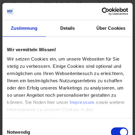
Konzepte und Hochdrehzahlanwendungen
den Wärmehaushalt im E-Antrieb neu
definieren
Zustimmung
Details
Über Cookies
28.05.2026
Wir vermitteln Wissen!
Weniger Bauteile bedeuten nicht weniger
Komplexität: Bjarne Schwarz, wissenschaftlicher
Wir setzen Cookies ein, um unsere Webseiten für Sie
Mitarbeiter an der FZG der TU München, erklärt,
stetig zu verbessern. Einige Cookies sind optional und
warum…
ermöglichen uns Ihren Webseitenbesuch zu erleichtern,
Ihnen ein bestmögliches Nutzungserlebnis zu schaffen
oder den Erfolg unseres Marketings zu analysieren, um
WEITERLESEN
so unser Angebot noch personalisierter gestalten zu
können. Sie finden hier unser
Impressum
sowie weitere
Informationen zu unseren Cookies in den
E-Motoren und ihre Potenzale in der
Datenschutzhinweisen
.
Kreislaufwirtschaft
Einwilligungsauswahl
Notwendig