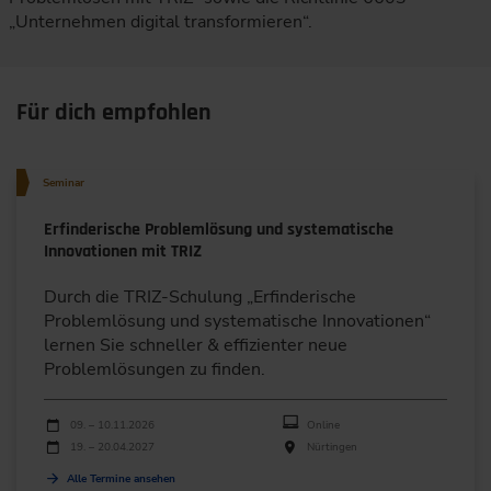
„Unternehmen digital transformieren“.
Für dich empfohlen
Seminar
Erfinderische Problemlösung und systematische
Innovationen mit TRIZ
Durch die TRIZ-Schulung „Erfinderische
Problemlösung und systematische Innovationen“
lernen Sie schneller & effizienter neue
Problemlösungen zu finden.
Durchführungen
Veranstaltungsdatum
Veranstaltungsort
09. – 10.11.2026
Online
19. – 20.04.2027
Nürtingen
Alle Termine ansehen