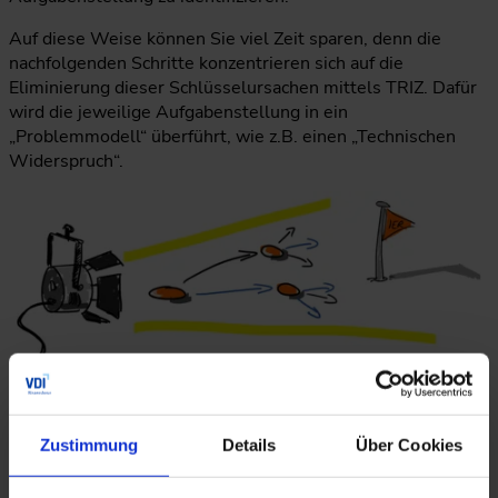
Auf diese Weise können Sie viel Zeit sparen, denn die
nachfolgenden Schritte konzentrieren sich auf die
Eliminierung dieser Schlüsselursachen mittels TRIZ. Dafür
wird die jeweilige Aufgabenstellung in ein
„Problemmodell“ überführt, wie z.B. einen „Technischen
Widerspruch“.
Statt auf alt-bekannten Wegen zu wandeln…
Zustimmung
Details
Über Cookies
Daraufhin beginnt die kreative Phase der Ideenfindung.