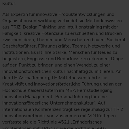
Kultur.
Als Expertin für innovative Produktentwicklungen und
Organisationsentwicklung verbindet sie Methoden­wissen
aus TRIZ, Design Thinking und Intuitionstraining mit der
Fähigkeit, kreative Potenziale zu erschließen und Brücken
zwischen Ideen, Themen und Menschen zu bauen. Sie berät
Geschäfts­führer, Führungs­kräfte, Teams, Netzwerke und
Institutionen. Es ist ihre Stärke, Menschen für Neues zu
begeistern, Engpässe und Bedürfnisse zu erkennen, Dinge
auf den Punkt zu bringen und ­einen Wandel zu einer
innovationsförderlichen Kultur nachhaltig zu initiieren. An
den TH Aschaffenburg, TH Mittelhessen lehrte sie
Kreativität und innovationsförderliche Führung und an der
Hochschule Kaiserslautern im MBA Fernstudiengang
Innovation Manage­ment „Personalführung für eine
innovationsförderliche Unternehmenskultur“. Auf
internationalen Konferenzen trägt sie regelmäßig zur TRIZ
Innovations­methodik vor. Zusammen mit VDI Kollegen
verfasste sie die Richtlinie 4521 „Erfinderisches
Problemlösen mit TRIZ“ sowie die Richtlinie 6603