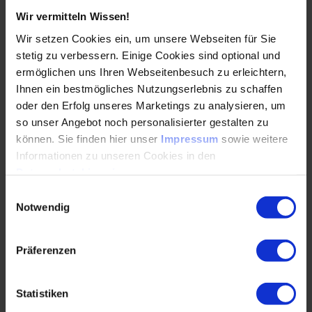
Sofort fallen den Beteiligten direkt Lösungsansätze ein, das
Wir vermitteln Wissen!
ist super. Sie sammeln diese Ideen direkt ein, ohne dabei
Wir setzen Cookies ein, um unsere Webseiten für Sie
TRIZ zu verwenden. Diese Ideen sind oft größtenteils
stetig zu verbessern. Einige Cookies sind optional und
umsetzbar. Allerdings sind diese Ansätze erfahrungsgemäß
auch sehr nah an den Bestandslösungen. Erklären lässt sich
ermöglichen uns Ihren Webseitenbesuch zu erleichtern,
das aus unserer Gehirnfunktion. Da das Gehirn
Ihnen ein bestmögliches Nutzungserlebnis zu schaffen
physiologisch gerne Energie spart, nutzt es vorrangig
oder den Erfolg unseres Marketings zu analysieren, um
Lösungen, die es schon parat hat und keine zusätzlichen
so unser Angebot noch personalisierter gestalten zu
Mühen kostet.
können. Sie finden hier unser
Impressum
sowie weitere
Informationen zu unseren Cookies in den
Aber wenn der Kunde schon mit den Hufen scharrt und die
Datenschutzhinweisen
.
Bestandslösungen nicht die gewünschte Wirkung bringen,
wird es zeitlich eng.
Einwilligungsauswahl
Notwendig
… jetzt die bekannten Denk-Autobahnen verlassen!
Präferenzen
Probieren Sie es selbst aus! Denn spätestens in dieser
Situation ist es ein großer Zeit-Vorteil, mit den
Statistiken
Lösungsmodellen (z.B. Innovativen Grundprinzipien) von